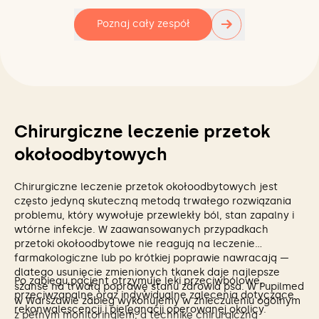
→
Poznaj cały zespół
Chirurgiczne leczenie przetok
okołoodbytowych
Chirurgiczne leczenie przetok okołoodbytowych jest
często jedyną skuteczną metodą trwałego rozwiązania
problemu, który wywołuje przewlekły ból, stan zapalny i
wtórne infekcje. W zaawansowanych przypadkach
przetoki okołoodbytowe nie reagują na leczenie
farmakologiczne lub po krótkiej poprawie nawracają —
dlatego usunięcie zmienionych tkanek daje najlepsze
Po zabiegu pacjent otrzymuje leki przeciwbólowe,
szanse na trwałą poprawę stanu zdrowia psa. W Pupilmed
przeciwzapalne oraz indywidualne zalecenia dotyczące
w Warszawie zabieg wykonujemy w znieczuleniu ogólnym
rekonwalescencji i pielęgnacji operowanej okolicy.
z pełnym monitoringiem, a technikę chirurgiczną