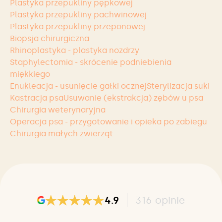
Plastyka przepukliny pępkowej
Plastyka przepukliny pachwinowej
Plastyka przepukliny przeponowej
Biopsja chirurgiczna
Rhinoplastyka - plastyka nozdrzy
Staphylectomia - skrócenie podniebienia
miękkiego
Enukleacja - usunięcie gałki ocznej
Sterylizacja suki
Kastracja psa
Usuwanie (ekstrakcja) zębów u psa
Chirurgia weterynaryjna
Operacja psa - przygotowanie i opieka po zabiegu
Chirurgia małych zwierząt
4.9
316
opinie