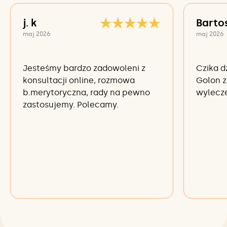
j. k
Barto
maj 2026
maj 2026
Jesteśmy bardzo zadowoleni z
Czika d
konsultacji online, rozmowa
Golon z
b.merytoryczna, rady na pewno
wylecze
zastosujemy. Polecamy.