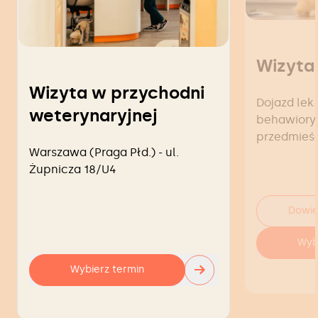
Wizyta
Wizyta w przychodni
Dojazd lek.
weterynaryjnej
behawiorys
przedmieś
Warszawa (Praga Płd.) - ul.
Żupnicza 18/U4
Dowie
Wyb
→
Wybierz termin