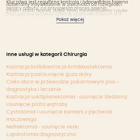
Kluczowa jest regularna kontrola i odpowiednia higiena
dobieramy indywidualnie w zależności od rozległości
okolicy odbytu, co przyspiesza proces gojenia.
zmian i stanu tkanek. Dzięki temu minimalizujemy ryzyko
Chirurgiczne leczenie przetok okołoodbytowych jest
powikłań i skracamy czas gojenia.
Pokaż więcej
zabiegiem, który realnie poprawia komfort życia psa,
likwidując przewlekłe źródło bólu i dyskomfortu.
Inne usługi w kategorii Chirurgia
Kastracja kotki
Kastracja kota
Mastektomia
Kastracja psa
Usunięcie guza skóry
Ciało obce w przewodzie pokarmowym psa –
diagnostyka i leczenie
Kastracja suki
Splenektomia - usunięcie śledziony
Usunięcie płata wątroby
Cystotomia i usunięcie kamieni z pęcherza
moczowego
Nefrektomia - usunięcie nerki
Laparotomia diagnostyczna