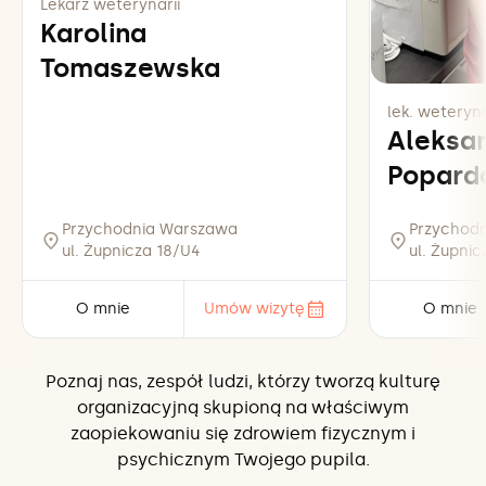
Lekarz weterynarii
Karolina
Tomaszewska
lek. weteryna
Aleksa
Popard
Przychodnia Warszawa
Przychod
ul. Żupnicza 18/U4
ul. Żupni
O mnie
Umów wizytę
O mnie
Poznaj nas, zespół ludzi, którzy tworzą kulturę
organizacyjną skupioną na właściwym
zaopiekowaniu się zdrowiem fizycznym i
psychicznym Twojego pupila.