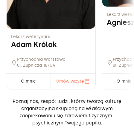
Lekarz weter
Agnies
Lekarz weterynarii
Adam Królak
Przychodnia Warszawa
Przychod
ul. Żupnicza 18/U4
ul. Żupni
O mnie
Umów wizytę
O mnie
Poznaj nas, zespół ludzi, którzy tworzą kulturę
organizacyjną skupioną na właściwym
zaopiekowaniu się zdrowiem fizycznym i
psychicznym Twojego pupila.