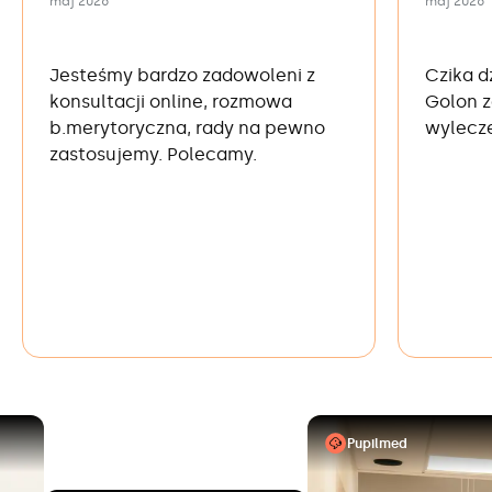
maj 2026
maj 2026
Jesteśmy bardzo zadowoleni z
Czika d
konsultacji online, rozmowa
Golon z
b.merytoryczna, rady na pewno
wylecze
zastosujemy. Polecamy.
Pupilmed