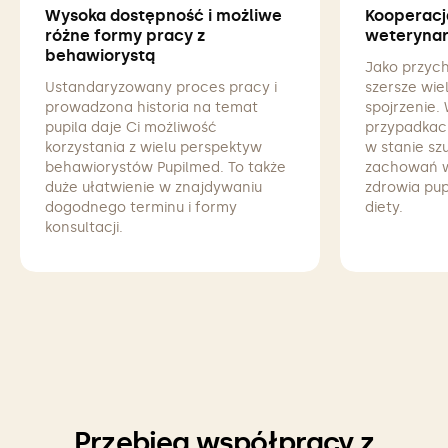
Wysoka dostępność i możliwe
Kooperacj
różne formy pracy z
weterynar
behawiorystą
Jako przyc
Ustandaryzowany proces pracy i
szersze wi
prowadzona historia na temat
spojrzenie.
pupila daje Ci możliwość
przypadkach
korzystania z wielu perspektyw
w stanie s
behawiorystów Pupilmed. To także
zachowań w
duże ułatwienie w znajdywaniu
zdrowia pup
dogodnego terminu i formy
diety.
konsultacji.
Przebieg współpracy z