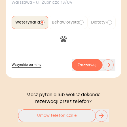
Warszawa - ul. Żupnicza 18/U4
Weterynaria
Behawiorysta
Dietetyk
→
Wszystkie terminy
Zarezerwuj
Masz pytania lub wolisz dokonać
rezerwacji przez telefon?
Umów telefonicznie