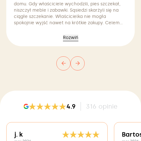
domu. Gdy właściciele wychodzili, pies szczekał,
niszczył meble i zabawki. Sąsiedzi skarżyli się na
ciągłe szczekanie. Właścicielka nie mogła
spokojnie wyjść nawet na krótkie zakupy. Celem
współpracy było nauczenie Bruno spokojnego
zostawania w domu.
Rozwiń
4.9
316
opinie
j. k
Barto