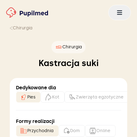
Chirurgia
Chirurgia
Kastracja suki
Dedykowane dla
Pies
Kot
Zwierzęta egzotyczne
Formy realizacji
Przychodnia
Dom
Online