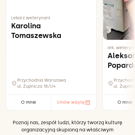
Lekarz weterynarii
Karolina
Tomaszewska
lek. weteryna
Aleksa
Popard
Przychodnia Warszawa
Przychod
ul. Żupnicza 18/U4
ul. Żupni
O mnie
Umów wizytę
O mnie
Poznaj nas, zespół ludzi, którzy tworzą kulturę
organizacyjną skupioną na właściwym