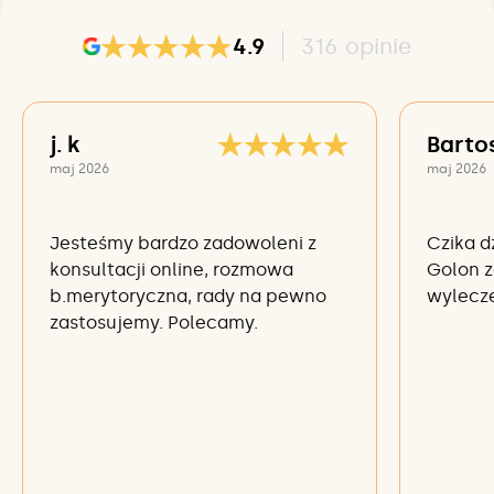
4.9
316
opinie
j. k
Barto
maj 2026
maj 2026
Jesteśmy bardzo zadowoleni z
Czika d
konsultacji online, rozmowa
Golon z
b.merytoryczna, rady na pewno
wylecze
zastosujemy. Polecamy.