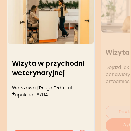
Wizyta
Wizyta w przychodni
Dojazd lek.
weterynaryjnej
behawiorys
przedmieś
Warszawa (Praga Płd.) - ul.
Żupnicza 18/U4
Dowie
Wyb