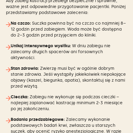
Aby zabieg kastracji przebiegł bezpiecznie i sprawnie,
ważne jest odpowiednie przygotowanie pacjentki. Poniżej
przedstawiamy podstawowe zalecenia:
Na czczo:
Suczka powinna być na czczo co najmniej 8–
12 godzin przed zabiegiem. Woda może być dostępna
do 2–3 godzin przed przyjęciem do kliniki.
Unikaj intensywnego wysiłku:
W dniu zabiegu nie
zalecamy długich spacerów ani forsownych
aktywności.
Stan zdrowia:
Zwierzę musi być w ogólnie dobrym
stanie zdrowia. Jeśli wystąpiły jakiekolwiek niepokojące
objawy (kaszel, biegunka, apatia), skontaktuj się z nami
przed wizytą.
Cieczka:
Zabiegu nie wykonuje się podczas cieczki –
najlepiej zaplanować kastrację minimum 2-3 miesiące
po jej zakończeniu.
Badania przedzabiegowe:
Zalecamy wykonanie
podstawowych badań krwi, zwłaszcza u starszych
suczek, aby ocenić ryzyko anestezjologiczne. W razie