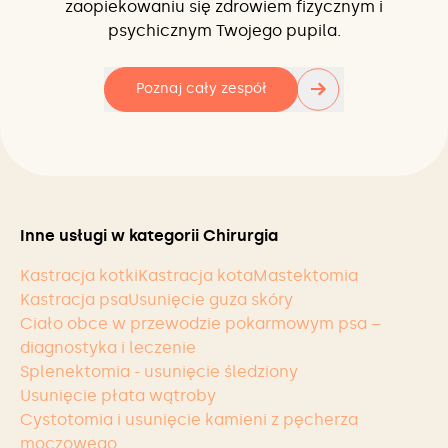
zaopiekowaniu się zdrowiem fizycznym i
psychicznym Twojego pupila.
→
Poznaj cały zespół
Inne usługi w kategorii Chirurgia
Kastracja kotki
Kastracja kota
Mastektomia
Kastracja psa
Usunięcie guza skóry
Ciało obce w przewodzie pokarmowym psa –
diagnostyka i leczenie
Splenektomia - usunięcie śledziony
Usunięcie płata wątroby
Cystotomia i usunięcie kamieni z pęcherza
moczowego