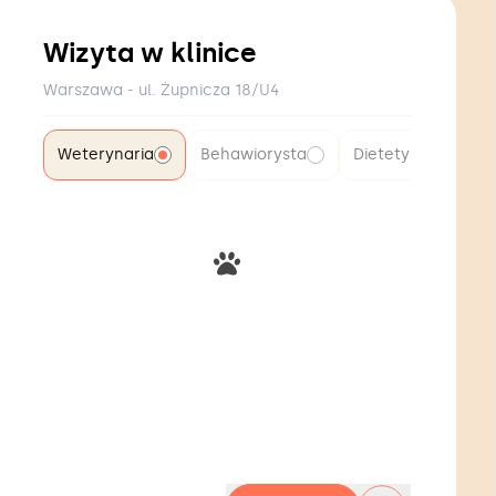
Wizyta w klinice
Warszawa - ul. Żupnicza 18/U4
Weterynaria
Behawiorysta
Dietetyk