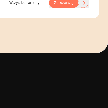
→
Zarezerwuj
Wszystkie terminy