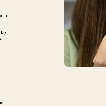
acja
edzę
ch.
jam