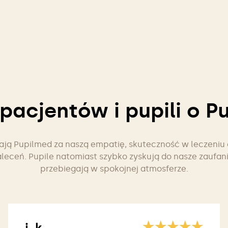
 pacjentów i pupili o P
iają Pupilmed za naszą empatię, skuteczność w leczeniu
aleceń. Pupile natomiast szybko zyskują do nasze zaufani
przebiegają w spokojnej atmosferze.
j. k