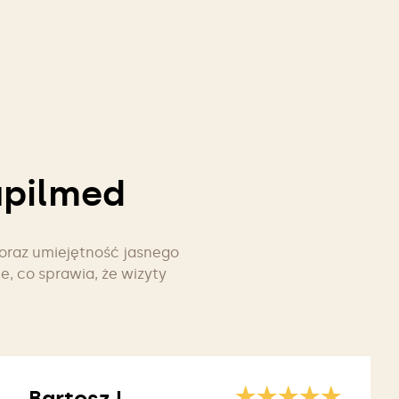
upilmed
 oraz umiejętność jasnego
e, co sprawia, że wizyty
Bartosz L