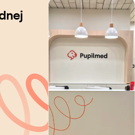
dnej
o