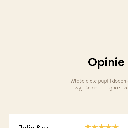
Opinie
Właściciele pupili docen
wyjaśniania diagnoz i z
Julia Szu