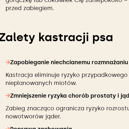
gorączkę lub cokolwiek Cię zaniepokoiło –
przed zabiegiem.
Zalety kastracji psa
Zapobieganie niechcianemu rozmnażaniu
Kastracja eliminuje ryzyko przypadkowego
nieplanowanych miotów.
Zmniejszenie ryzyka chorób prostaty i ją
Zabieg znacząco ogranicza ryzyko rozrostu p
nowotworów jąder.