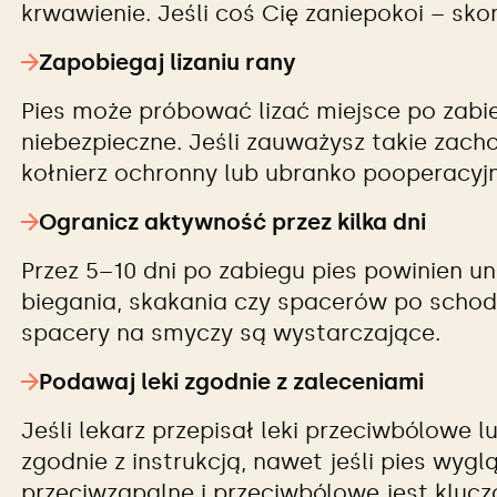
krwawienie. Jeśli coś Cię zaniepokoi – skon
Zapobiegaj lizaniu rany
Pies może próbować lizać miejsce po zabi
niebezpieczne. Jeśli zauważysz takie zach
kołnierz ochronny lub ubranko pooperacyj
Ogranicz aktywność przez kilka dni
Przez 5–10 dni po zabiegu pies powinien u
biegania, skakania czy spacerów po schoda
spacery na smyczy są wystarczające.
Podawaj leki zgodnie z zaleceniami
Jeśli lekarz przepisał leki przeciwbólowe 
zgodnie z instrukcją, nawet jeśli pies wyg
przeciwzapalne i przeciwbólowe jest kluc