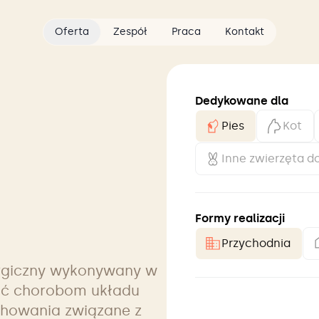
Oferta
Zespół
Praca
Kontakt
Dedykowane dla
Pies
Kot
Inne zwierzęta 
Formy realizacji
Przychodnia
urgiczny wykonywany w
ać chorobom układu
chowania związane z