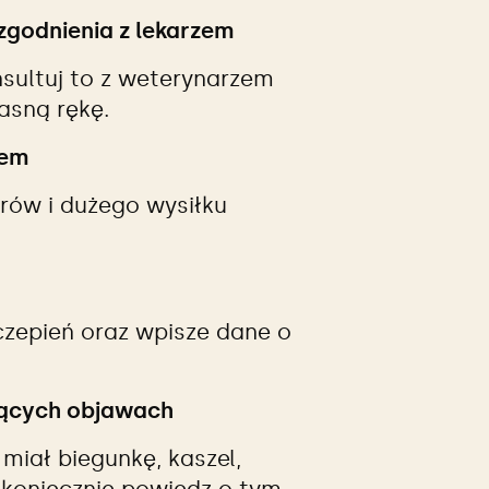
zgodnienia z lekarzem
onsultuj to z weterynarzem
asną rękę.
iem
erów i dużego wysiłku
zczepień oraz wpisze dane o
ojących objawach
miał biegunkę, kaszel,