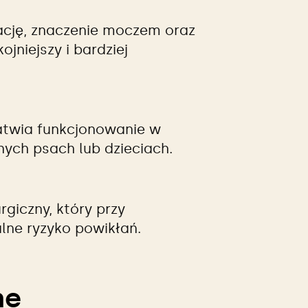
ację, znaczenie moczem oraz
ojniejszy i bardziej
atwia funkcjonowanie w
ych psach lub dzieciach.
rgiczny, który przy
lne ryzyko powikłań.
ne