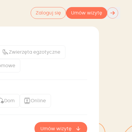
→
Zaloguj się
Umów wizytę
Zwierzęta egzotyczne
domowe
Dom
Online
Umów wizytę