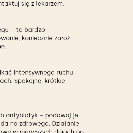
taktuj się z lekarzem.
egu – to bardzo
owanie, koniecznie załóż
ne.
nikać intensywnego ruchu –
ch. Spokojne, krótkie
lub antybiotyk – podawaj je
ląda na zdrowego. Działanie
zowe w pierwszych dniach po