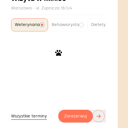
Warszawa - ul. Żupnicza 18/U4
Weterynaria
Behawiorysta
Dietetyk
→
Zarezerwuj
Wszystkie terminy