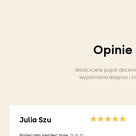
Opinie
Właściciele pupili docen
wyjaśniania diagnoz i z
Julia Szu
Polecam serdecznie ☺️☺️☺️