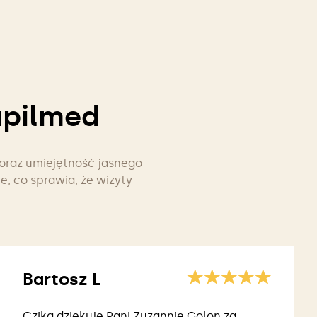
upilmed
 oraz umiejętność jasnego
e, co sprawia, że wizyty
Bartosz L
Czika dziękuje Pani Zuzannie Golon za