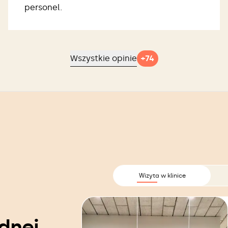
personel.
Wszystkie opinie
+
74
Wizyta w klinice
dnej