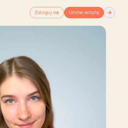
→
Zaloguj się
Umów wizytę