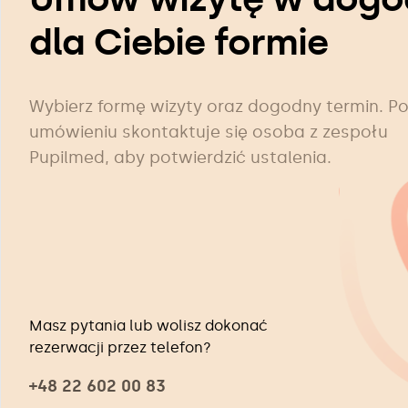
dla Ciebie formie
Wybierz formę wizyty oraz dogodny termin. P
umówieniu skontaktuje się osoba z zespołu
Pupilmed, aby potwierdzić ustalenia.
Masz pytania lub wolisz dokonać
rezerwacji przez telefon?
+48 22 602 00 83