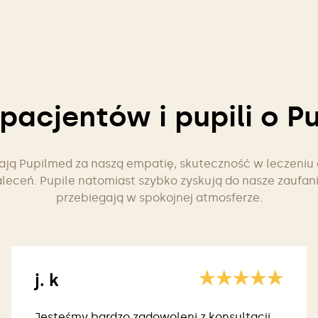
 pacjentów i pupili o P
iają Pupilmed za naszą empatię, skuteczność w leczeniu
aleceń. Pupile natomiast szybko zyskują do nasze zaufani
przebiegają w spokojnej atmosferze.
j. k
Jesteśmy bardzo zadowoleni z konsultacji