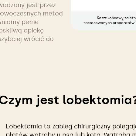
adzany jest przez
 nowoczesnych metod
Koszt końcowy zależny 
ewniamy pełne
zastosowanych preparatów l
oskliwą opiekę
szybciej wrócić do
Czym jest lobektomia
Lobektomia to zabieg chirurgiczny polegaj
płatów wątroby u psa lub kota. Wątroba m