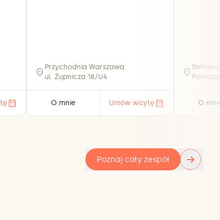
Przychodnia Warszawa
Behawio
ul. Żupnicza 18/U4
Pomaga
tę
O mnie
Umów wizytę
O mni
→
Poznaj cały zespół