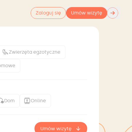
→
Zaloguj się
Umów wizytę
Zwierzęta egzotyczne
domowe
Dom
Online
Umów wizytę