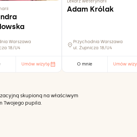
Lekarz weterynarii
Adam Królak
arii
andra
dowska
dnia Warszawa
Przychodnia Warszawa
icza 18/U4
ul. Żupnicza 18/U4
e
Umów wizytę
O mnie
Umów wizy
anizacyjną skupioną na właściwym
m Twojego pupila.