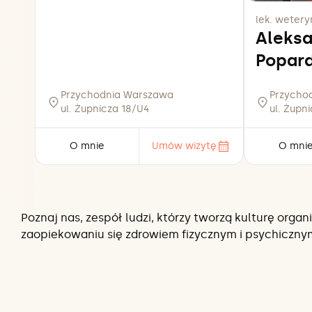
lek. weteryn
Aleks
Popar
Przychodnia Warszawa
Przycho
ul. Żupnicza 18/U4
ul. Żupn
O mnie
Umów wizytę
O mni
Poznaj nas, zespół ludzi, którzy tworzą kulturę org
zaopiekowaniu się zdrowiem fizycznym i psychiczny