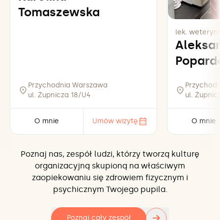
Tomaszewska
lek. weteryna
Aleksa
Popard
Przychodnia Warszawa
Przychod
ul. Żupnicza 18/U4
ul. Żupni
O mnie
Umów wizytę
O mnie
Poznaj nas, zespół ludzi, którzy tworzą kulturę
organizacyjną skupioną na właściwym
zaopiekowaniu się zdrowiem fizycznym i
psychicznym Twojego pupila.
→
Poznaj cały zespół