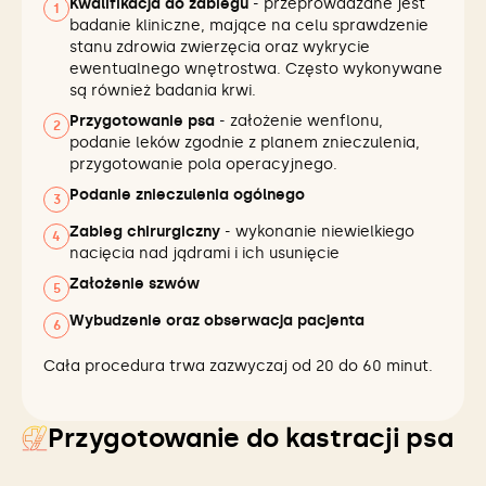
Kwalifikacja do zabiegu
- przeprowadzane jest
1
badanie kliniczne, mające na celu sprawdzenie
stanu zdrowia zwierzęcia oraz wykrycie
ewentualnego wnętrostwa. Często wykonywane
są również badania krwi.
Przygotowanie psa
- założenie wenflonu,
2
podanie leków zgodnie z planem znieczulenia,
przygotowanie pola operacyjnego.
Podanie znieczulenia ogólnego
3
Zabieg chirurgiczny
- wykonanie niewielkiego
4
nacięcia nad jądrami i ich usunięcie
Założenie szwów
5
Wybudzenie oraz obserwacja pacjenta
6
Cała procedura trwa zazwyczaj od 20 do 60 minut.
Przygotowanie do kastracji psa