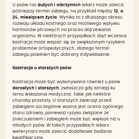
U psów ras
dużych i olbrzymich
lekarz może zalecić
późniejszy termin zabiegu, na przykład między
12. a
24. miesiącem życia
. Wynika to z dłuższego okresu
rozwoju układu kostnego oraz możliwego wpływu
hormonów płciowych na proces dojrzewania
organizmu. W niektórych przypadkach zbyt wczesna
kastracja może wiązać się ze zwiększonym ryzykiem
problemów ortopedycznych, dlatego termin
zabiegu powinien być dobrany indywidualnie.
Kastracja u starszych psów
Kastracja może być wykonywana również u psów
dorosłych i starszych
, zwłaszcza gdy istnieją ku
temu wskazania medyczne, takie jak niektóre
choroby prostaty. U starszych zwierząt przed
zabiegiem szczególnie ważna jest ocena ogólnego
stanu zdrowia, ponieważ ryzyko związane ze
znieczuleniem i zabiegiem może być większe niż u
młodych psów. W takich przypadkach lekarz
weterynarii może zalecić dodatkowe badania
kwalifikacyjne.