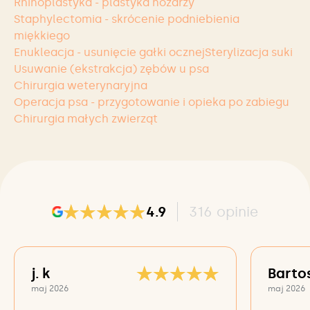
Rhinoplastyka - plastyka nozdrzy
Staphylectomia - skrócenie podniebienia
miękkiego
Enukleacja - usunięcie gałki ocznej
Sterylizacja suki
Usuwanie (ekstrakcja) zębów u psa
Chirurgia weterynaryjna
Operacja psa - przygotowanie i opieka po zabiegu
Chirurgia małych zwierząt
4.9
316
opinie
j. k
Barto
maj 2026
maj 2026