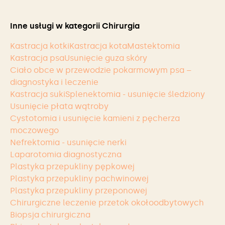
Inne usługi w kategorii Chirurgia
Kastracja kotki
Kastracja kota
Mastektomia
Kastracja psa
Usunięcie guza skóry
Ciało obce w przewodzie pokarmowym psa –
diagnostyka i leczenie
Kastracja suki
Splenektomia - usunięcie śledziony
Usunięcie płata wątroby
Cystotomia i usunięcie kamieni z pęcherza
moczowego
Nefrektomia - usunięcie nerki
Laparotomia diagnostyczna
Plastyka przepukliny pępkowej
Plastyka przepukliny pachwinowej
Plastyka przepukliny przeponowej
Chirurgiczne leczenie przetok okołoodbytowych
Biopsja chirurgiczna