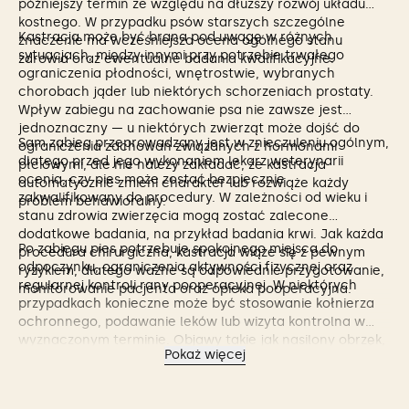
późniejszy termin ze względu na dłuższy rozwój układu
kostnego. W przypadku psów starszych szczególne
Kastracja może być brana pod uwagę w różnych
znaczenie ma wcześniejsza ocena ogólnego stanu
sytuacjach, między innymi przy potrzebie trwałego
zdrowia oraz ewentualne badania kwalifikacyjne.
ograniczenia płodności, wnętrostwie, wybranych
chorobach jąder lub niektórych schorzeniach prostaty.
Wpływ zabiegu na zachowanie psa nie zawsze jest
jednoznaczny — u niektórych zwierząt może dojść do
Sam zabieg przeprowadzany jest w znieczuleniu ogólnym,
ograniczenia zachowań związanych z hormonami
dlatego przed jego wykonaniem lekarz weterynarii
płciowymi, ale nie należy zakładać, że kastracja
ocenia, czy pies może zostać bezpiecznie
automatycznie zmieni charakter lub rozwiąże każdy
zakwalifikowany do procedury. W zależności od wieku i
problem behawioralny.
stanu zdrowia zwierzęcia mogą zostać zalecone
dodatkowe badania, na przykład badania krwi. Jak każda
Po zabiegu pies potrzebuje spokojnego miejsca do
procedura chirurgiczna, kastracja wiąże się z pewnym
odpoczynku, ograniczenia aktywności fizycznej oraz
ryzykiem, dlatego ważne są odpowiednie przygotowanie,
regularnej kontroli rany pooperacyjnej. W niektórych
monitorowanie pacjenta oraz opieka pooperacyjna.
przypadkach konieczne może być stosowanie kołnierza
ochronnego, podawanie leków lub wizyta kontrolna w
wyznaczonym terminie. Objawy takie jak nasilony obrzęk,
Pokaż więcej
krwawienie, wyciek z rany, brak apetytu, silne osłabienie
lub trudności z oddychaniem warto niezwłocznie
skonsultować z lekarzem weterynarii.