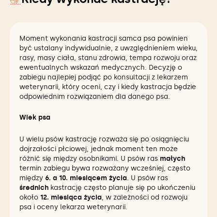
Moment wykonania kastracji samca psa powinien
być ustalany indywidualnie, z uwzględnieniem wieku,
rasy, masy ciała, stanu zdrowia, tempa rozwoju oraz
ewentualnych wskazań medycznych. Decyzję o
zabiegu najlepiej podjąć po konsultacji z lekarzem
weterynarii, który oceni, czy i kiedy kastracja będzie
odpowiednim rozwiązaniem dla danego psa.
Wiek psa
U wielu psów kastrację rozważa się po osiągnięciu
dojrzałości płciowej, jednak moment ten może
różnić się między osobnikami. U psów ras
małych
termin zabiegu bywa rozważany wcześniej, często
między
6. a 10. miesiącem życia
. U psów ras
średnich
kastrację często planuje się po ukończeniu
około
12. miesiąca życia
, w zależności od rozwoju
psa i oceny lekarza weterynarii.