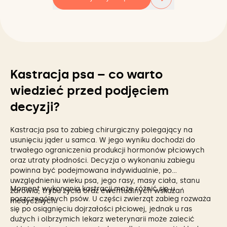
Kastracja psa – co warto
wiedzieć przed podjęciem
decyzji?
Kastracja psa to zabieg chirurgiczny polegający na
usunięciu jąder u samca. W jego wyniku dochodzi do
trwałego ograniczenia produkcji hormonów płciowych
oraz utraty płodności. Decyzja o wykonaniu zabiegu
powinna być podejmowana indywidualnie, po
uwzględnieniu wieku psa, jego rasy, masy ciała, stanu
Moment wykonania kastracji może różnić się u
zdrowia, trybu życia oraz ewentualnych wskazań
poszczególnych psów. U części zwierząt zabieg rozważa
medycznych.
się po osiągnięciu dojrzałości płciowej, jednak u ras
dużych i olbrzymich lekarz weterynarii może zalecić