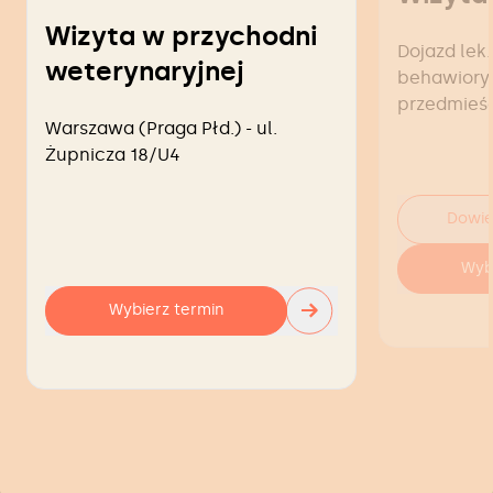
Wizyta w przychodni
Dojazd lek.
weterynaryjnej
behawiorys
przedmieś
Warszawa (Praga Płd.) - ul.
Żupnicza 18/U4
Dowie
Wyb
→
Wybierz termin