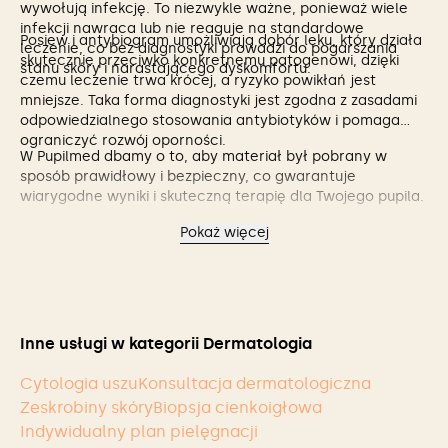
wywołują infekcję. To niezwykle ważne, ponieważ wiele
infekcji nawraca lub nie reaguje na standardowe
Posiew i antybiogram umożliwiają dobór leku, który działa
leczenie, co bez diagnostyki prowadzi do pogarszania
skutecznie przeciwko konkretnemu patogenowi, dzięki
stanu skóry i narastającego dyskomfortu.
czemu leczenie trwa krócej, a ryzyko powikłań jest
mniejsze. Taka forma diagnostyki jest zgodna z zasadami
odpowiedzialnego stosowania antybiotyków i pomaga
ograniczyć rozwój oporności.
W Pupilmed dbamy o to, aby materiał był pobrany w
sposób prawidłowy i bezpieczny, co gwarantuje
wiarygodne wyniki i skuteczną terapię dla Twojego pupila.
Pokaż więcej
Inne usługi w kategorii Dermatologia
Cytologia uszu
Konsultacja dermatologiczna
Zeskrobiny skóry
Biopsja cienkoigłowa
Indywidualny plan pielęgnacji