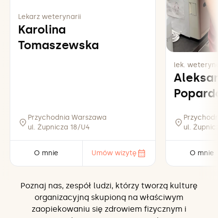
Lekarz weterynarii
Karolina
Tomaszewska
lek. weteryna
Aleksa
Popard
Przychodnia Warszawa
Przychod
ul. Żupnicza 18/U4
ul. Żupni
O mnie
Umów wizytę
O mnie
Poznaj nas, zespół ludzi, którzy tworzą kulturę
organizacyjną skupioną na właściwym
zaopiekowaniu się zdrowiem fizycznym i