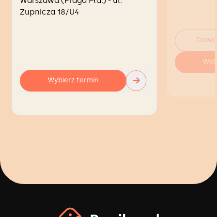
Warszawa (Praga Płd.) - ul.
Żupnicza 18/U4
Dowie
Wyb
→
Wybierz termin