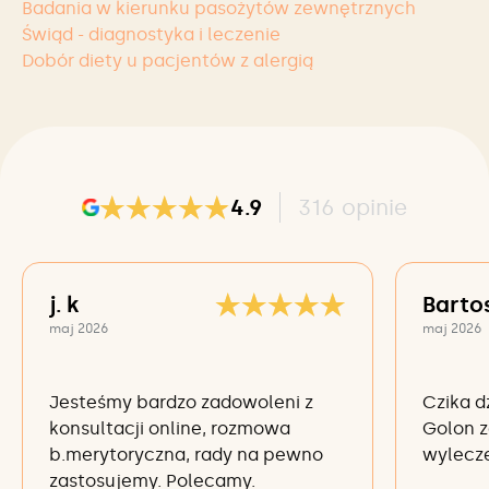
Badania w kierunku pasożytów zewnętrznych
Świąd - diagnostyka i leczenie
Dobór diety u pacjentów z alergią
4.9
316
opinie
j. k
Barto
maj 2026
maj 2026
Jesteśmy bardzo zadowoleni z
Czika d
konsultacji online, rozmowa
Golon z
b.merytoryczna, rady na pewno
wylecze
zastosujemy. Polecamy.