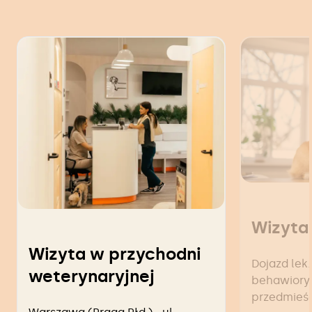
Wizyta
Wizyta w przychodni
Dojazd lek.
weterynaryjnej
behawiorys
przedmieś