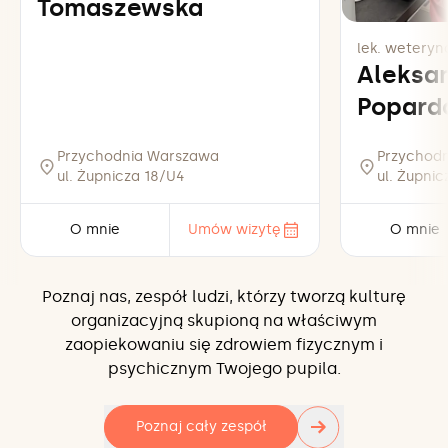
Tomaszewska
lek. weteryna
Aleksa
Popard
Przychodnia Warszawa
Przychod
ul. Żupnicza 18/U4
ul. Żupni
O mnie
Umów wizytę
O mnie
Poznaj nas, zespół ludzi, którzy tworzą kulturę
organizacyjną skupioną na właściwym
zaopiekowaniu się zdrowiem fizycznym i
psychicznym Twojego pupila.
→
Poznaj cały zespół