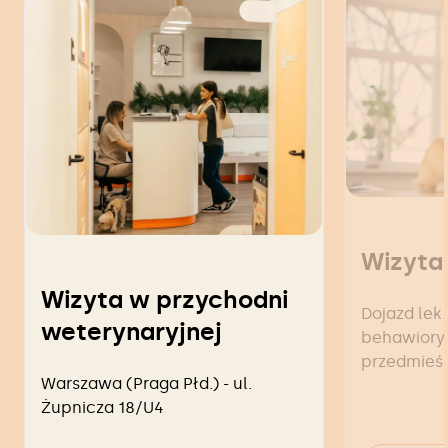
Wizyta
Wizyta w przychodni
Dojazd lek.
weterynaryjnej
behawiorys
przedmieś
Warszawa (Praga Płd.) - ul.
Żupnicza 18/U4