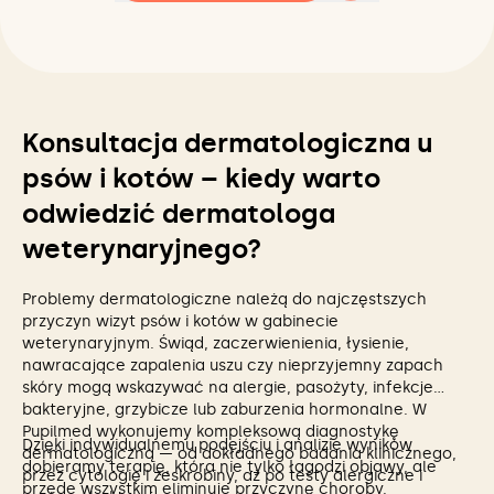
Konsultacja dermatologiczna u
psów i kotów – kiedy warto
odwiedzić dermatologa
weterynaryjnego?
Problemy dermatologiczne należą do najczęstszych
przyczyn wizyt psów i kotów w gabinecie
weterynaryjnym. Świąd, zaczerwienienia, łysienie,
nawracające zapalenia uszu czy nieprzyjemny zapach
skóry mogą wskazywać na alergie, pasożyty, infekcje
bakteryjne, grzybicze lub zaburzenia hormonalne. W
Pupilmed wykonujemy kompleksową diagnostykę
Dzięki indywidualnemu podejściu i analizie wyników
dermatologiczną — od dokładnego badania klinicznego,
dobieramy terapię, która nie tylko łagodzi objawy, ale
przez cytologię i zeskrobiny, aż po testy alergiczne i
przede wszystkim eliminuje przyczynę choroby.