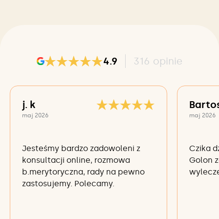
4.9
316
opinie
j. k
Barto
maj 2026
maj 2026
Jesteśmy bardzo zadowoleni z
Czika d
konsultacji online, rozmowa
Golon z
b.merytoryczna, rady na pewno
wylecze
zastosujemy. Polecamy.