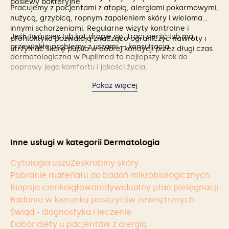
posiewy bakteryjne.
Pracujemy z pacjentami z atopią, alergiami pokarmowymi,
nużycą, grzybicą, ropnym zapaleniem skóry i wieloma
innymi schorzeniami. Regularne wizyty kontrolne i
Jeśli Twój pies lub kot drapie się, traci sierść lub ma
profilaktyka pozwalają znacząco ograniczyć nawroty i
przewlekłe problemy z uszami — konsultacja
utrzymać skórę pupila w dobrej kondycji przez długi czas.
dermatologiczna w Pupilmed to najlepszy krok do
poprawy jego komfortu i jakości życia.
Pokaż więcej
Inne usługi w kategorii Dermatologia
Cytologia uszu
Zeskrobiny skóry
Pobranie materiału do badań mikrobiologicznych
Biopsja cienkoigłowa
Indywidualny plan pielęgnacji
Badania w kierunku pasożytów zewnętrznych
Świąd - diagnostyka i leczenie
Dobór diety u pacjentów z alergią