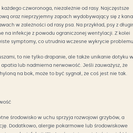
 każdego czworonoga, niezależnie od rasy. Najczęstsze
łową oraz nieprzyjemny zapach wydobywający się z kana
ach w zależności od rasy psa. Na przykład, psy z długi
e na infekcje z powodu ograniczonej wentylacji. Z kolei
wiste symptomy, co utrudnia wczesne wykrycie problemu
ami, to nie tylko drapanie, ale także unikanie dotyku 
 apatia lub nadmierna nerwowość. Jeśli zauważysz, że
yloną na bok, może to być sygnał, że coś jest nie tak.
owość
otne środowisko w uchu sprzyja rozwojowi grzybów, a
ację. Dodatkowo, alergie pokarmowe lub środowiskowe