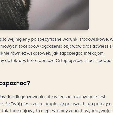
aściwej higieny po specyficzne warunki środowiskowe. 
domowych sposobów łagodzenia objawów oraz dowiesz si
raknie również wskazówek, jak zapobiegać infekcjom,
 do lektury, która pomoże Ci lepiej zrozumieć i zadbać 
rozpoznać?
dny do zdiagnozowania, ale wczesne rozpoznanie jest
z, że Twój pies często drapie się po uszach lub potrząsa
ie tak. Inne objawy to nieprzyjemny zapach wydobywają