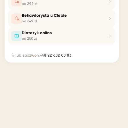
od 299 zł
Behawiorysta u Ciebie
od 249 zł
Dietetyk online
od 250 zł
lub zadzwoń:
+48 22 602 00 83