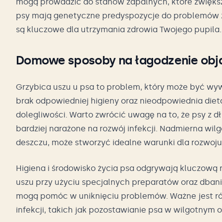
mogą prowadzić do stanów zapalnych, które zwiększa
psy mają genetyczne predyspozycje do problemów z 
są kluczowe dla utrzymania zdrowia Twojego pupila.
Domowe sposoby na łagodzenie obj
Grzybica uszu u psa to problem, który może być wyw
brak odpowiedniej higieny oraz nieodpowiednia die
dolegliwości. Warto zwrócić uwagę na to, że psy z dł
bardziej narażone na rozwój infekcji. Nadmierna wil
deszczu, może stworzyć idealne warunki dla rozwoj
Higiena i środowisko życia psa odgrywają kluczową 
uszu przy użyciu specjalnych preparatów oraz dbanie
mogą pomóc w uniknięciu problemów. Ważne jest rów
infekcji, takich jak pozostawianie psa w wilgotnym o