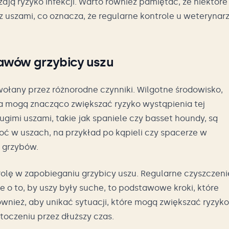
ją ryzyko infekcji. Warto również pamiętać, że niektóre
uszami, co oznacza, że regularne kontrole u weterynar
awów grzybicy uszu
ołany przez różnorodne czynniki. Wilgotne środowisko,
ta mogą znacząco zwiększać ryzyko wystąpienia tej
ugimi uszami, takie jak spaniele czy basset houndy, są
goć w uszach, na przykład po kąpieli czy spacerze w
u grzybów.
rolę w zapobieganiu grzybicy uszu. Regularne czyszczeni
 o to, by uszy były suche, to podstawowe kroki, które
nież, aby unikać sytuacji, które mogą zwiększać ryzyko
toczeniu przez dłuższy czas.