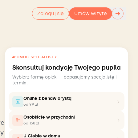
→
Zaloguj się
Umów wizytę
POMOC SPECJALISTY
Skonsultuj kondycję Twojego pupila
Wybierz formę opieki — dopasujemy specjalistę i
termin.
Online z behawiorystą
od 99 zł
Osobiście w przychodni
re
od 150 zł
zy
U Ciebie w domu