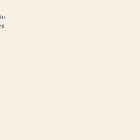
łu
mi
.
w