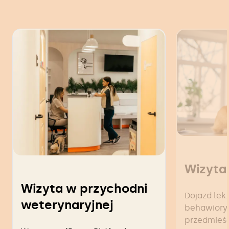
Wizyta
Wizyta w przychodni
Dojazd lek.
weterynaryjnej
behawiorys
przedmieś