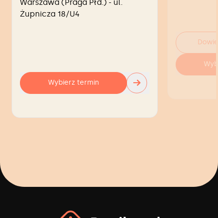
Warszawa (Praga Płd.) - ul.
Żupnicza 18/U4
Dowie
Wyb
→
Wybierz termin