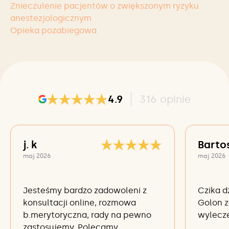
Znieczulenie pacjentów o zwiększonym ryzyku
anestezjologicznym
Opieka pozabiegowa
4.9
316
opinie
j. k
Barto
maj 2026
maj 2026
Jesteśmy bardzo zadowoleni z
Czika d
konsultacji online, rozmowa
Golon z
b.merytoryczna, rady na pewno
wylecze
zastosujemy. Polecamy.