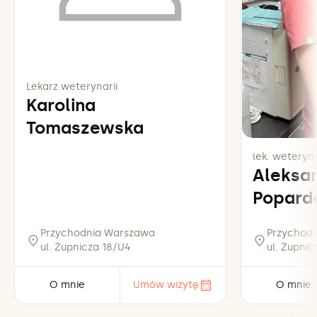
Lekarz weterynarii
Karolina
Tomaszewska
lek. weteryna
Aleksa
Popard
Przychodnia Warszawa
Przychod
ul. Żupnicza 18/U4
ul. Żupni
O mnie
Umów wizytę
O mnie