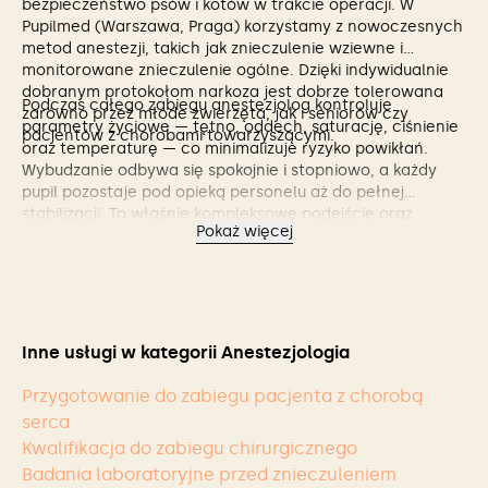
bezpieczeństwo psów i kotów w trakcie operacji. W
Pupilmed (Warszawa, Praga) korzystamy z nowoczesnych
metod anestezji, takich jak znieczulenie wziewne i
monitorowane znieczulenie ogólne. Dzięki indywidualnie
dobranym protokołom narkoza jest dobrze tolerowana
Podczas całego zabiegu anestezjolog kontroluje
zarówno przez młode zwierzęta, jak i seniorów czy
parametry życiowe — tętno, oddech, saturację, ciśnienie
pacjentów z chorobami towarzyszącymi.
oraz temperaturę — co minimalizuje ryzyko powikłań.
Wybudzanie odbywa się spokojnie i stopniowo, a każdy
pupil pozostaje pod opieką personelu aż do pełnej
stabilizacji. To właśnie kompleksowe podejście oraz
Pokaż więcej
wysoki standard opieki sprawiają, że znieczulenie
operacyjne w Pupilmed jest bezpieczne, skuteczne i
komfortowe dla Twojego zwierzaka.
Inne usługi w kategorii Anestezjologia
Przygotowanie do zabiegu pacjenta z chorobą
serca
Kwalifikacja do zabiegu chirurgicznego
Badania laboratoryjne przed znieczuleniem