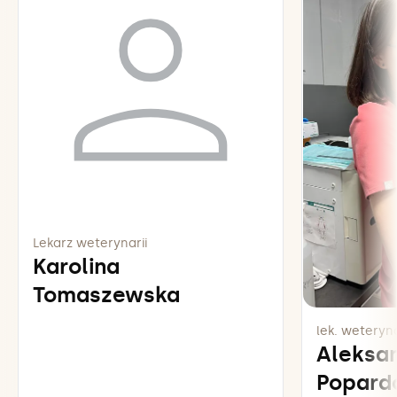
Lekarz weterynarii
Karolina
Tomaszewska
lek. weteryna
Aleksa
Popard