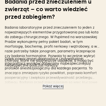
Badania przed znieczuleniem u
zwierząt – co warto wiedzieć
przed zabiegiem?
Badania laboratoryjne przed znieczuleniem to jeden z
najważniejszych elementów przygotowania psa lub kota
do zabiegu chirurgicznego. W Pupilmed na warszawskiej
Pradze wykonujemy pełny pakiet badań, w tym
morfologię, biochemię, profil nerkowy i wątrobowy, a w
razie potrzeby także jonogram, parametry krzepnięcia
czy badania hormonalne. Pozwala to wcześnie wykryć
Dzięki nowoczesnej diagnostyce i indywidualnej
choroby, które nie dają jeszcze objawów, a mogą być
interpretacji wyników dobieramy najbezpieczniejszy
niebezpieczne podczas narkozy.
protokół anestezjologiczny dla każdego pacjenta. To
znacząco zmniejsza ryzyko powikłań, poprawia komfort
pooperacyjny i zwiększa przewidywalność przebiegu
zabiegu. Badania przed znieczuleniem są więc kluczowe
Pokaż więcej
nie tylko dla bezpieczeństwa, ale także dla skuteczności
całej procedury chirurgicznej.