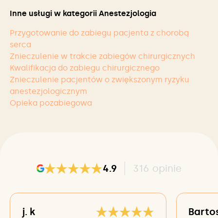
Inne usługi w kategorii Anestezjologia
Przygotowanie do zabiegu pacjenta z chorobą
serca
Znieczulenie w trakcie zabiegów chirurgicznych
Kwalifikacja do zabiegu chirurgicznego
Znieczulenie pacjentów o zwiększonym ryzyku
anestezjologicznym
Opieka pozabiegowa
4.9
316
opinie
j. k
Barto