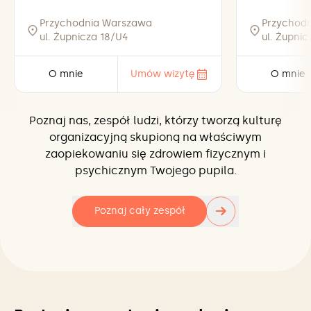
Przychodnia Warszawa
Przychod
ul. Żupnicza 18/U4
ul. Żupni
O mnie
Umów wizytę
O mnie
Poznaj nas, zespół ludzi, którzy tworzą kulturę
organizacyjną skupioną na właściwym
zaopiekowaniu się zdrowiem fizycznym i
psychicznym Twojego pupila.
→
Poznaj cały zespół