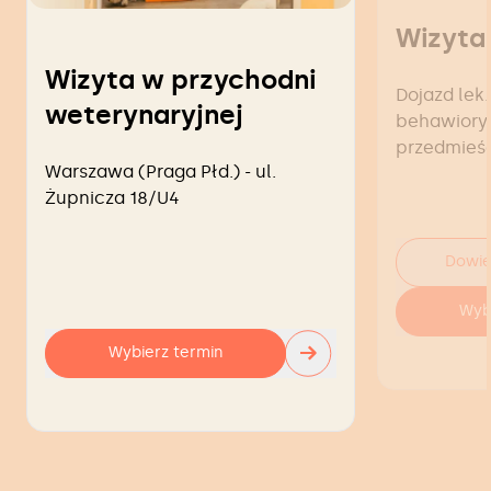
Wizyta
Wizyta w przychodni
Dojazd lek.
weterynaryjnej
behawiorys
przedmieś
Warszawa (Praga Płd.) - ul.
Żupnicza 18/U4
Dowie
Wyb
→
Wybierz termin