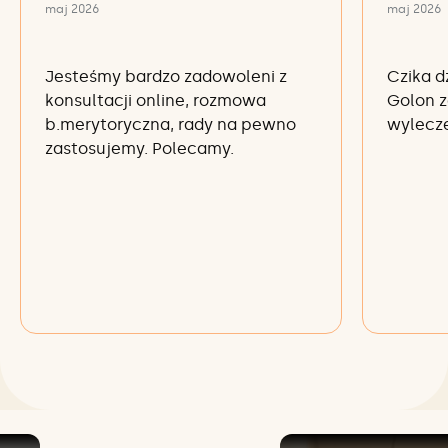
maj 2026
maj 2026
Jesteśmy bardzo zadowoleni z
Czika d
konsultacji online, rozmowa
Golon z
b.merytoryczna, rady na pewno
wylecze
zastosujemy. Polecamy.