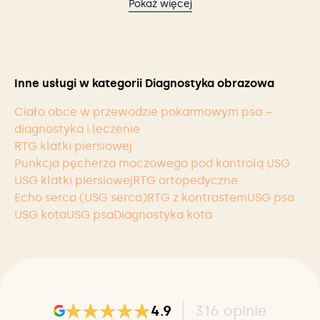
Pokaż więcej
zaplanować indywidualne leczenie, które realnie
wczesnym etapie – zanim pojawią się wyraźne objawy
przyspiesza powrót zwierzęcia do zdrowia.
kliniczne.
Inne usługi w kategorii Diagnostyka obrazowa
Ciało obce w przewodzie pokarmowym psa –
diagnostyka i leczenie
RTG klatki piersiowej
Punkcja pęcherza moczowego pod kontrolą USG
USG klatki piersiowej
RTG ortopedyczne
Echo serca (USG serca)
RTG z kontrastem
USG psa
USG kota
USG psa
Diagnostyka kota
4.9
316
opinie