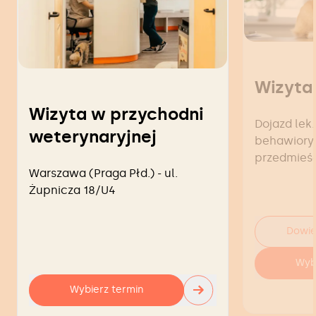
Wizyta
Wizyta w przychodni
Dojazd lek.
weterynaryjnej
behawiorys
przedmieś
Warszawa (Praga Płd.) - ul.
Żupnicza 18/U4
Dowie
Wyb
→
Wybierz termin