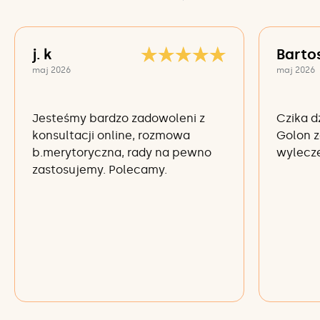
j. k
Barto
maj 2026
maj 2026
Jesteśmy bardzo zadowoleni z
Czika d
konsultacji online, rozmowa
Golon z
b.merytoryczna, rady na pewno
wylecze
zastosujemy. Polecamy.