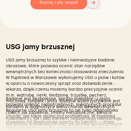
→
Poznaj cały zespół
USG jamy brzusznej
USG jamy brzusznej to szybkie i nieinwazyjne badanie
obrazowe, które pozwala ocenić stan narządów
wewnętrznych bez konieczności stosowania znieczulenia.
W Pupilmed w Warszawie wykonujemy USG u psów i kotów
w oparciu o nowoczesny sprzęt oraz doświadczenie
lekarza, dzięki czemu możemy bardzo precyzyjnie ocenić
m.in. wątrobę, nerki, śledzionę, trzustkę, pęcherz
Badanie jest bezbolesne, bardzo dokładne i często
moczowy, żołądek i jelita. Badanie wykorzystywane jest
pozwala uniknąć niepotrzebnych, inwazyjnych procedur.
zarówno w diagnostyce wielu chorób wewnętrznych
Regularne USG jamy brzusznej to nie tylko diagnostyka
(takich jak zapalenia, zmiany metaboliczne, kamica,
chorób, ale także skuteczna profilaktyka. W Pupilmed
nowotwory), jak i jako element regularnego monitoringu
stawiamy na diagnostykę opartą na faktach — dzięki
pacjentów przewlekłych oraz pacjentów geriatrycznych.
ultrasonografii możemy szybciej postawić rozpoznanie i
USG jamy brzusznej pomaga wykrywać zmiany na