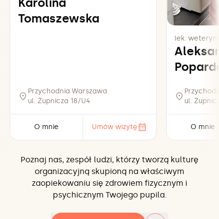
Karolina
Tomaszewska
lek. weteryna
Aleksa
Popard
Przychodnia Warszawa
Przychod
ul. Żupnicza 18/U4
ul. Żupni
O mnie
Umów wizytę
O mnie
Poznaj nas, zespół ludzi, którzy tworzą kulturę
organizacyjną skupioną na właściwym
zaopiekowaniu się zdrowiem fizycznym i
psychicznym Twojego pupila.