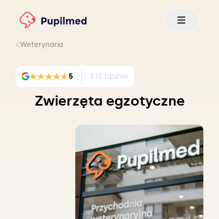
Weterynaria
5
316
opinie
Zwierzęta egzotyczne