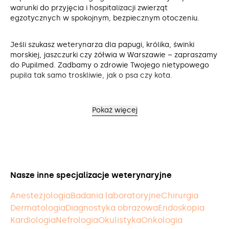
warunki do przyjęcia i hospitalizacji zwierząt
egzotycznych w spokojnym, bezpiecznym otoczeniu.
Jeśli szukasz weterynarza dla papugi, królika, świnki
morskiej, jaszczurki czy żółwia w Warszawie – zapraszamy
do Pupilmed. Zadbamy o zdrowie Twojego nietypowego
pupila tak samo troskliwie, jak o psa czy kota.
Pokaż więcej
Nasze inne specjalizacje weterynaryjne
Anestezjologia
Badania laboratoryjne
Chirurgia
Dermatologia
Diagnostyka obrazowa
Endoskopia
Kardiologia
Nefrologia
Okulistyka
Onkologia