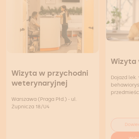
Wizyta
Wizyta w przychodni
Dojazd lek. 
weterynaryjnej
behawioryst
przedmieśc
Warszawa (Praga Płd.) - ul.
Żupnicza 18/U4
Dowied
Wybi