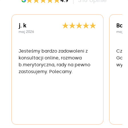
j. k
Bar
maj 2026
maj 2
Jesteśmy bardzo zadowoleni z
Czika
konsultacji online, rozmowa
Golo
b.merytoryczna, rady na pewno
wyle
zastosujemy. Polecamy.