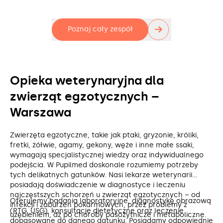
→
Poznaj cały zespół
Opieka weterynaryjna dla
zwierząt egzotycznych –
Warszawa
Zwierzęta egzotyczne, takie jak ptaki, gryzonie, króliki,
fretki, żółwie, agamy, gekony, węże i inne małe ssaki,
wymagają specjalistycznej wiedzy oraz indywidualnego
podejścia. W Pupilmed doskonale rozumiemy potrzeby
tych delikatnych gatunków. Nasi lekarze weterynarii
posiadają doświadczenie w diagnostyce i leczeniu
najczęstszych schorzeń u zwierząt egzotycznych – od
Oferujemy badania laboratoryjne, diagnostykę obrazową
infekcji i zaburzeń pokarmowych, przez problemy z
(RTG, USG), konsultacje dietetyczne oraz leczenie
uzębieniem, aż po choroby pasożytnicze i metaboliczne.
dopasowane do danego gatunku. Posiadamy odpowiednie