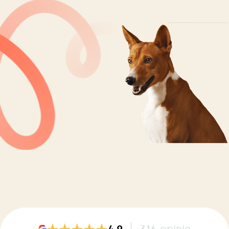
4.9
316
opinie