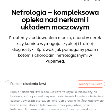
Nefrologia – kompleksowa
opieka nad nerkami i
układem moczowym
Problemy z oddawaniem moczu, choroby nerek
czy kamica wymagają szybkiej i trafnej
diagnostyki. Sprawdź, jak pomagamy psom i
kotom z chorobami nefrologicznymi w
Pupilmed.
Pomiar ciśnienia krwi
Więcej o usłudze
Pomiar ciśnienia krwi u psa lub kota to szybkie, nieinwazyjne
badanie, które pozwala wykryć nadciśnienie lub niedociśnienie –
częste u zwierząt starszych i chorych przewlekle. Jest całkowicie
bezbolesne i dobrze tolerowane przez pacjentów, nawet
lękliwych. Pomaga w diagnostyce chorób serca, nerek oraz