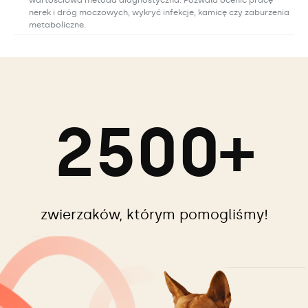
wartościowa metoda diagnostyczna. Pozwala ocenić pracę
nerek i dróg moczowych, wykryć infekcje, kamicę czy zaburzenia
metaboliczne.
2500+
zwierzaków, którym pomogliśmy!