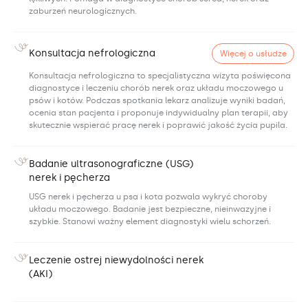
zaburzeń neurologicznych.
Konsultacja nefrologiczna
Więcej o usłudze
Konsultacja nefrologiczna to specjalistyczna wizyta poświęcona
diagnostyce i leczeniu chorób nerek oraz układu moczowego u
psów i kotów. Podczas spotkania lekarz analizuje wyniki badań,
ocenia stan pacjenta i proponuje indywidualny plan terapii, aby
skutecznie wspierać pracę nerek i poprawić jakość życia pupila.
Badanie ultrasonograficzne (USG)
nerek i pęcherza
USG nerek i pęcherza u psa i kota pozwala wykryć choroby
układu moczowego. Badanie jest bezpieczne, nieinwazyjne i
szybkie. Stanowi ważny element diagnostyki wielu schorzeń.
Leczenie ostrej niewydolności nerek
(AKI)