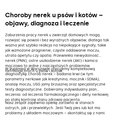
Choroby nerek u psów i kotów –
objawy, diagnoza i leczenie
Zaburzenia pracy nerek u zwierząt domowych mogą
rozwijać się powoli i bez wyraźnych objawów, dlatego tak
ważna jest szybka reakcja na niepokojące sygnały, takie
jak wzmożone pragnienie, częste oddawanie moczu,
utrata apetytu czy apatia. Przewlekła niewydolność
nerek (PNN), ostre uszkodzenie nerek (AKI) i kamica
moczowa to jedne z najczęstszych problemów
W Pupilmed w Warszawie oferujemy kompleksową
nefrologicznych u psów i kotów.
diagnostykę chorób nerek – badania krwi (w tym
parametry nerkowe jak kreatynina, mocznik i SDMA),
analizę moczu, USG jamy brzusznej oraz specjalistyczne
testy diagnostyczne. Dobieramy indywidualny plan
leczenia: od leczenia farmakologicznego i diety nerkowej
po stałą kontrolę stanu zdrowia pacjenta.
Nasz zespół zapewnia opiekę zarówno w stanach
ostrych, jak i przewlekłych. Jeśli Twój pies lub kot ma
problemy z układem moczowym – skontaktuj się z nami.