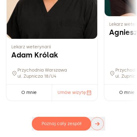
Lekarz weter
Agnies
Lekarz weterynarii
Adam Królak
Przychodnia Warszawa
Przychod
ul. Żupnicza 18/U4
ul. Żupni
O mnie
Umów wizytę
O mnie
→
Poznaj cały zespół