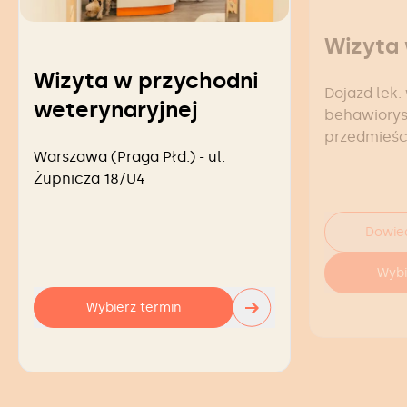
Wizyta
Wizyta w przychodni
Dojazd lek. 
weterynaryjnej
behawioryst
przedmieśc
Warszawa (Praga Płd.) - ul.
Żupnicza 18/U4
Dowied
Wybi
→
Wybierz termin