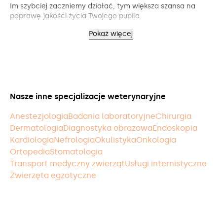
Im szybciej zaczniemy działać, tym większa szansa na
poprawę jakości życia Twojego pupila.
Pokaż więcej
Nasze inne specjalizacje weterynaryjne
Anestezjologia
Badania laboratoryjne
Chirurgia
Dermatologia
Diagnostyka obrazowa
Endoskopia
Kardiologia
Nefrologia
Okulistyka
Onkologia
Ortopedia
Stomatologia
Transport medyczny zwierząt
Usługi internistyczne
Zwierzęta egzotyczne