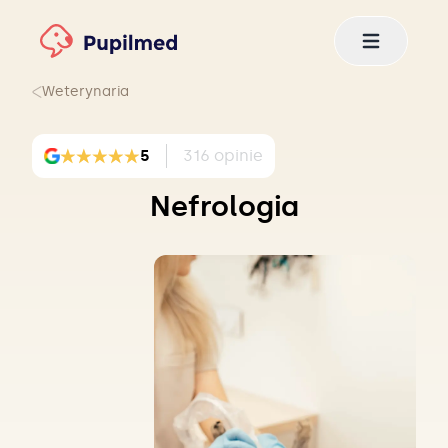
Weterynaria
5
316
opinie
Nefrologia