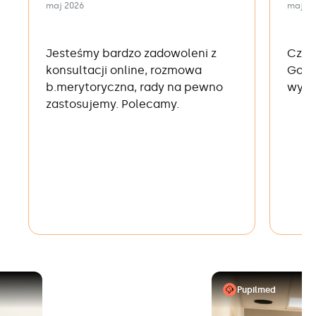
maj 2026
maj 2
Jesteśmy bardzo zadowoleni z
Czika
konsultacji online, rozmowa
Golo
b.merytoryczna, rady na pewno
wyle
zastosujemy. Polecamy.
Pupilmed