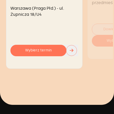
przedmieś
Warszawa (Praga Płd.) - ul.
Żupnicza 18/U4
Dowie
Wyb
→
Wybierz termin