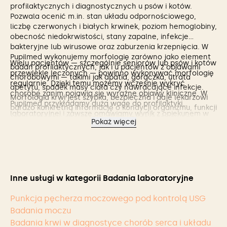
profilaktycznych i diagnostycznych u psów i kotów.
Pozwala ocenić m.in. stan układu odpornościowego,
liczbę czerwonych i białych krwinek, poziom hemoglobiny,
obecność niedokrwistości, stany zapalne, infekcje
bakteryjne lub wirusowe oraz zaburzenia krzepnięcia. W
Pupilmed wykonujemy morfologię zarówno jako element
Wielu pacjentów — szczególnie seniorów lub psów i kotów
badań profilaktycznych, jak i u pacjentów z objawami
przewlekle leczonych — powinno wykonywać morfologię
chorobowymi — takimi jak apatia, gorączka, utrata
regularnie. Dzięki temu możemy wcześnie wykryć
apetytu, spadek masy ciała czy nawracające infekcje.
chorobę zanim pojawią się wyraźne objawy kliniczne. W
Morfologia krwi jest szybka, bezpieczna i daje lekarzowi
Pupilmed przykładamy dużą wagę do profilaktyki
bardzo konkretną informację o kondycji organizmu, funkcji
laboratoryjnej i zawsze omawiamy wynik z opiekunem w
szpiku i stopniu obciążenia układu odpornościowego.
Pokaż więcej
zrozumiały, przystępny sposób, aby wspólnie zaplanować
dalsze postępowanie lub leczenie.
Inne usługi w kategorii Badania laboratoryjne
Punkcja pęcherza moczowego pod kontrolą USG
Badania moczu
Badania krwi w diagnostyce chorób serca i układu