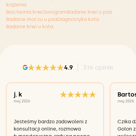
krążenia
Biochemia krwi
Jonogram
Badanie krwi u psa
Badanie moczu u psa
Diagnostyka kota
Badanie krwi u kota
4.9
316
opinie
j. k
Barto
maj 2026
maj 2026
Jesteśmy bardzo zadowoleni z
Czika d
konsultacji online, rozmowa
Golon z