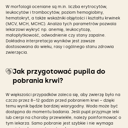
W morfologii oceniane są m.in. liczba erytrocytów,
leukocytów i trombocytów, poziom hemoglobiny,
hematokryt, a także wskaźniki objętości i kształtu krwinek
(MCV, MCH, MCHC). Analiza tych parametrów pozwala
lekarzowi wykryć np. anemię, leukocytozę,
małopłytkowość, odwodnienie czy stany zapalne.
Dokładna interpretacja wyników jest zawsze
dostosowana do wieku, rasy i ogólnego stanu zdrowia
zwierzęcia.
Jak przygotować pupila do
pobrania krwi?
W większości przypadków zaleca się, aby zwierzę było na
czczo przez 8–12 godzin przed pobraniem krwi – dzięki
temu wynik będzie bardziej wiarygodny. Woda może być
dostępna do momentu badania. Jeśli pupil przyjmuje leki
lub cierpi na choroby przewlekłe, należy poinformować o
tym lekarza. Samo pobranie jest szybkie i nie wymaga