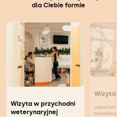
dla Ciebie formie
Wizyta
Wizyta w przychodni
Dojazd lek.
weterynaryjnej
behawiorys