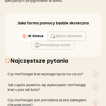
specjalnych przygotowań w domu.
Jaka forma pomocy będzie skuteczna
W Klinice
Wizyta domowa
Konsultacja online
Najczęstsze pytania
Czy morfologia krwi wymaga bycia na czczo?
Tak — idealnie jest, jeśli zwierzę przyjdzie na
Jak często powinno się wykonywać morfologię
czczo, ale w większości przypadków morfologia
krwi u psa lub kota?
nie jest tak wrażliwa na karmienie jak biochemia
krwi. Jednak jedzenie może zaburzać niektóre
Zależy od wieku i stanu zdrowia. U zwierząt
Czy morfologia jest potrzebna przed zabiegiem
parametry, więc warto odczekać 6–8 godzin od
młodych bez problemów zdrowotnych — 1× w
chirurgicznym?