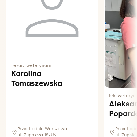
Lekarz weterynarii
Karolina
Tomaszewska
lek. weteryna
Aleksa
Popard
Przychodnia Warszawa
Przychod
ul. Żupnicza 18/U4
ul. Żupni