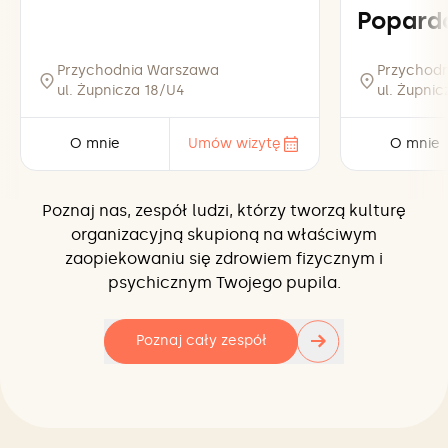
Popard
Przychodnia Warszawa
Przychod
ul. Żupnicza 18/U4
ul. Żupni
O mnie
Umów wizytę
O mnie
Poznaj nas, zespół ludzi, którzy tworzą kulturę
organizacyjną skupioną na właściwym
zaopiekowaniu się zdrowiem fizycznym i
psychicznym Twojego pupila.
→
Poznaj cały zespół