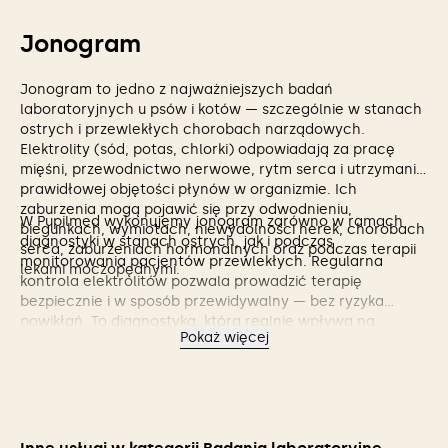
Jonogram
Jonogram to jedno z najważniejszych badań
laboratoryjnych u psów i kotów — szczególnie w stanach
ostrych i przewlekłych chorobach narządowych.
Elektrolity (sód, potas, chlorki) odpowiadają za pracę
mięśni, przewodnictwo nerwowe, rytm serca i utrzymanie
prawidłowej objętości płynów w organizmie. Ich
zaburzenia mogą pojawić się przy odwodnieniu,
W Pupilmed wykonujemy jonogram zarówno w ramach
biegunkach, wymiotach, niewydolności nerek, chorobach
diagnostyki w stanach ostrych, jak i podczas
serca, zaburzeniach hormonalnych oraz podczas terapii
monitorowania pacjentów przewlekłych. Regularna
lekami moczopędnymi.
kontrola elektrolitów pozwala prowadzić terapię
bezpiecznie i w sposób przewidywalny — bez ryzyka
powikłań. To diagnostyka, która realnie wpływa na
Pokaż więcej
zdrowie i bezpieczeństwo psa oraz kota.