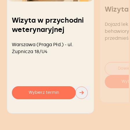
Wizyta
Wizyta w przychodni
Dojazd lek.
weterynaryjnej
behawiorys
przedmieś
Warszawa (Praga Płd.) - ul.
Żupnicza 18/U4
Dowie
Wyb
→
Wybierz termin