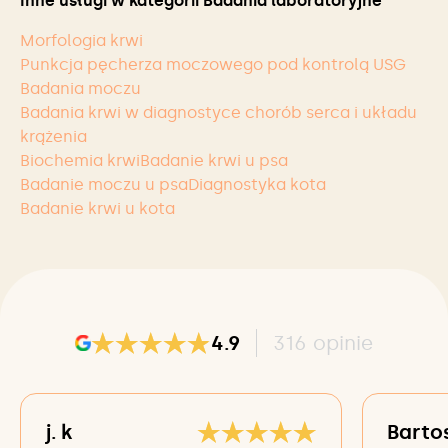
Inne usługi w kategorii Badania laboratoryjne
Morfologia krwi
Punkcja pęcherza moczowego pod kontrolą USG
Badania moczu
Badania krwi w diagnostyce chorób serca i układu
krążenia
Biochemia krwi
Badanie krwi u psa
Badanie moczu u psa
Diagnostyka kota
Badanie krwi u kota
4.9
316
opinie
j. k
Barto