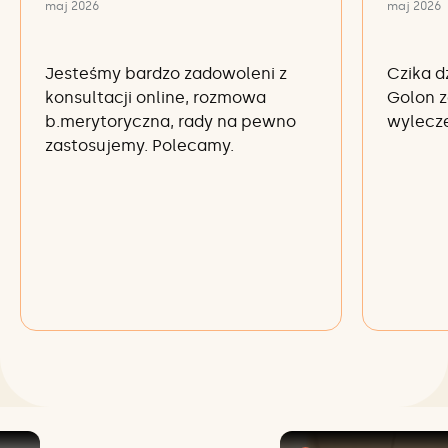
maj 2026
maj 2026
Jesteśmy bardzo zadowoleni z
Czika d
konsultacji online, rozmowa
Golon z
b.merytoryczna, rady na pewno
wylecze
zastosujemy. Polecamy.