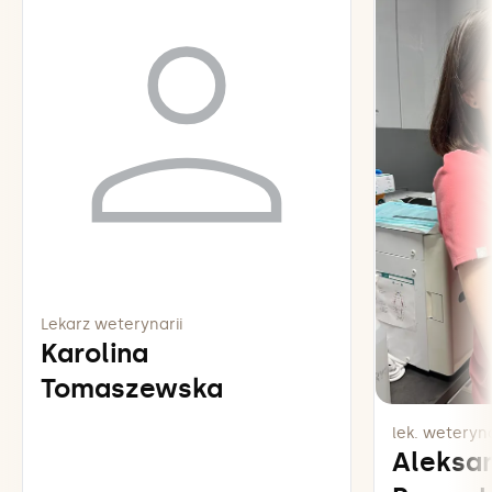
lekarzem. Stosuj się do zaleceń pozabiegowych i
nie przegap wyznaczonej wizyty kontrolnej.
Lekarz weterynarii
Karolina
Tomaszewska
lek. weteryna
Aleksa