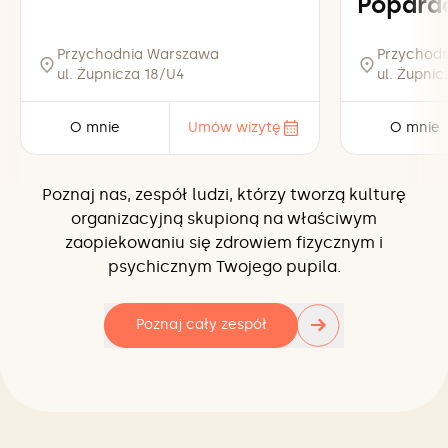
Popard
Przychodnia Warszawa
Przychod
ul. Żupnicza 18/U4
ul. Żupni
O mnie
Umów wizytę
O mnie
Poznaj nas, zespół ludzi, którzy tworzą kulturę
organizacyjną skupioną na właściwym
zaopiekowaniu się zdrowiem fizycznym i
psychicznym Twojego pupila.
→
Poznaj cały zespół