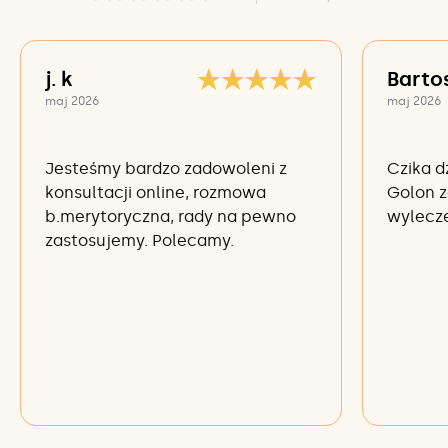
j. k
Barto
maj 2026
maj 2026
Jesteśmy bardzo zadowoleni z
Czika d
konsultacji online, rozmowa
Golon z
b.merytoryczna, rady na pewno
wylecze
zastosujemy. Polecamy.