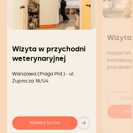
Wizyta
Wizyta w przychodni
Dojazd lek.
weterynaryjnej
behawiorys
przedmieś
Warszawa (Praga Płd.) - ul.
Żupnicza 18/U4
Dowie
Wyb
→
Wybierz termin