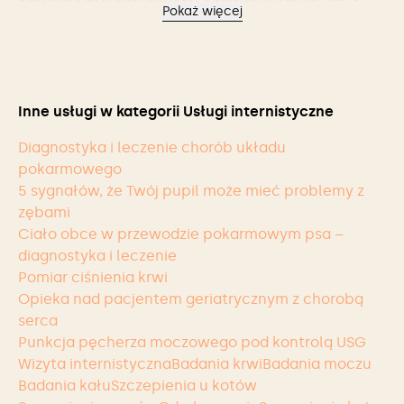
leki oraz wdrażamy wsparcie objawowe — m.in.
Pokaż więcej
praktyczne zalecenia dotyczące dalszego postępowania.
płynoterapię, leczenie bólu, probiotykoterapię oraz
żywienie wspomagające gojenie.
Inne usługi w kategorii Usługi internistyczne
Diagnostyka i leczenie chorób układu
pokarmowego
5 sygnałów, że Twój pupil może mieć problemy z
zębami
Ciało obce w przewodzie pokarmowym psa –
diagnostyka i leczenie
Pomiar ciśnienia krwi
Opieka nad pacjentem geriatrycznym z chorobą
serca
Punkcja pęcherza moczowego pod kontrolą USG
Wizyta internistyczna
Badania krwi
Badania moczu
Badania kału
Szczepienia u kotów