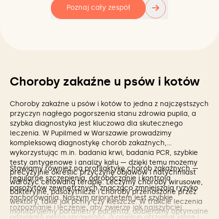
→
Poznaj cały zespół
Choroby zakaźne u psów i kotów
Choroby zakaźne u psów i kotów to jedna z najczęstszych
przyczyn nagłego pogorszenia stanu zdrowia pupila, a
szybka diagnostyka jest kluczowa dla skutecznego
leczenia. W Pupilmed w Warszawie prowadzimy
kompleksową diagnostykę chorób zakaźnych,
wykorzystując m.in. badania krwi, badania PCR, szybkie
testy antygenowe i analizy kału — dzięki temu możemy
Stawiamy również na profilaktykę chorób zakaźnych —
precyzyjnie określić przyczynę objawów i natychmiast
regularne szczepienia, odrobaczanie i kontrola
wdrożyć celowaną terapię. Leczymy choroby wirusowe,
pasożytów zewnętrznych znacząco zmniejszają ryzyko
bakteryjne, pasożytnicze i choroby przenoszone przez
zachorowania. Naszym priorytetem jest szybkie
wektory, takie jak pchły czy kleszcze. W trakcie leczenia
rozpoznanie i leczenie, aby zwierzę jak najszybciej
monitorujemy parametry pacjenta, dobieramy optymalne
odzyskało pełną sprawność, a opiekun otrzymał jasne i