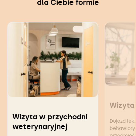
dla Ciebie formie
Wizyta
Wizyta w przychodni
Dojazd lek.
weterynaryjnej
behawiorys
przedmieś