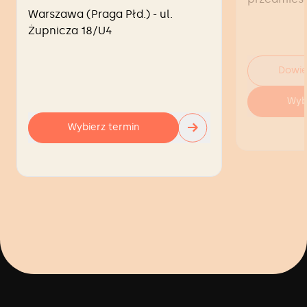
Warszawa (Praga Płd.) - ul.
Żupnicza 18/U4
Dowie
Wyb
→
Wybierz termin