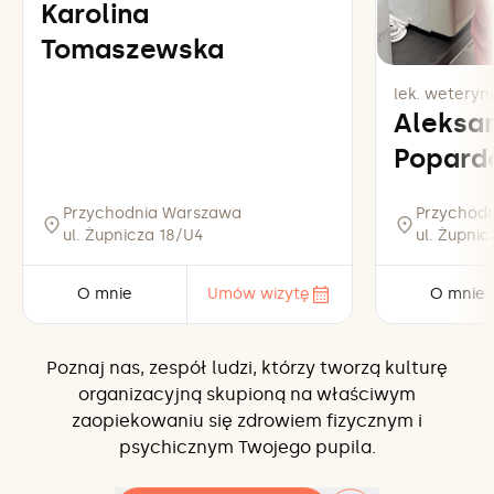
Karolina
Tomaszewska
lek. weteryna
Aleksa
Popard
Przychodnia Warszawa
Przychod
ul. Żupnicza 18/U4
ul. Żupni
O mnie
Umów wizytę
O mnie
Poznaj nas, zespół ludzi, którzy tworzą kulturę
organizacyjną skupioną na właściwym
zaopiekowaniu się zdrowiem fizycznym i
psychicznym Twojego pupila.