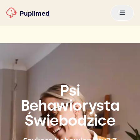
Psi
Behawiorysta
Świebodzice