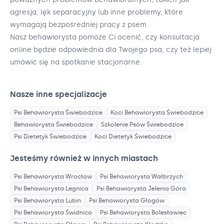
agresja, lęk separacyjny lub inne problemy, które
wymagają bezpośredniej pracy z psem.
Nasz behawiorysta pomoże Ci ocenić, czy konsultacja
online będzie odpowiednia dla Twojego psa, czy też lepiej
umówić się na spotkanie stacjonarne.
Nasze inne specjalizacje
Psi Behawiorysta
Świebodzice
Koci Behawiorysta
Świebodzice
Behawiorysta
Świebodzice
Szkolenie Psów
Świebodzice
Psi Dietetyk
Świebodzice
Koci Dietetyk
Świebodzice
Jesteśmy również w innych miastach
Psi Behawiorysta
Wrocław
Psi Behawiorysta
Wałbrzych
Psi Behawiorysta
Legnica
Psi Behawiorysta
Jelenia Góra
Psi Behawiorysta
Lubin
Psi Behawiorysta
Głogów
Psi Behawiorysta
Świdnica
Psi Behawiorysta
Bolesławiec