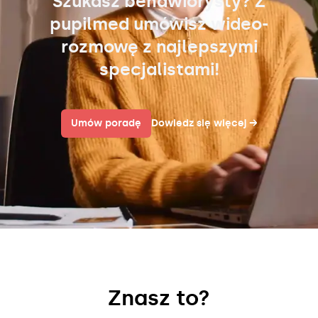
Szukasz behawiorysty? Z
pupilmed umówisz wideo-
rozmowę z najlepszymi
specjalistami!
Umów poradę
Dowiedz się więcej
→
Znasz to?