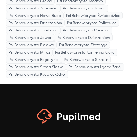
Psi Behawiorysta
Oława
Psi Behawiorysta
Kłodzko
Psi Behawiorysta
Zgorzelec
Psi Behawiorysta
Jawor
Psi Behawiorysta
Nowa Ruda
Psi Behawiorysta
Świebodzice
Psi Behawiorysta
Dzierżoniów
Psi Behawiorysta
Polkowice
Psi Behawiorysta
Trzebnica
Psi Behawiorysta
Oleśnica
Psi Behawiorysta
Jawor
Psi Behawiorysta
Dzierżoniów
Psi Behawiorysta
Bielawa
Psi Behawiorysta
Złotoryja
Psi Behawiorysta
Milicz
Psi Behawiorysta
Kamienna Góra
Psi Behawiorysta
Bogatynia
Psi Behawiorysta
Strzelin
Psi Behawiorysta
Środa Śląska
Psi Behawiorysta
Lądek-Zdrój
Psi Behawiorysta
Kudowa-Zdrój