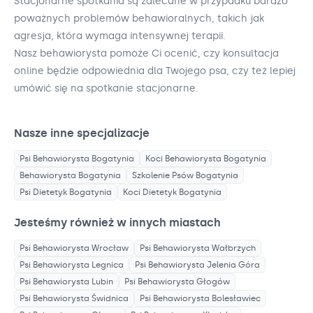
Stacjonarne spotkania są zalecane w przypadku bardzo
poważnych problemów behawioralnych, takich jak
agresja, która wymaga intensywnej terapii.
Nasz behawiorysta pomoże Ci ocenić, czy konsultacja
online będzie odpowiednia dla Twojego psa, czy też lepiej
umówić się na spotkanie stacjonarne.
Nasze inne specjalizacje
Psi Behawiorysta
Bogatynia
Koci Behawiorysta
Bogatynia
Behawiorysta
Bogatynia
Szkolenie Psów
Bogatynia
Psi Dietetyk
Bogatynia
Koci Dietetyk
Bogatynia
Jesteśmy również w innych miastach
Psi Behawiorysta
Wrocław
Psi Behawiorysta
Wałbrzych
Psi Behawiorysta
Legnica
Psi Behawiorysta
Jelenia Góra
Psi Behawiorysta
Lubin
Psi Behawiorysta
Głogów
Psi Behawiorysta
Świdnica
Psi Behawiorysta
Bolesławiec