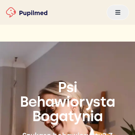
Psi
Behawiorysta
Bogatynia