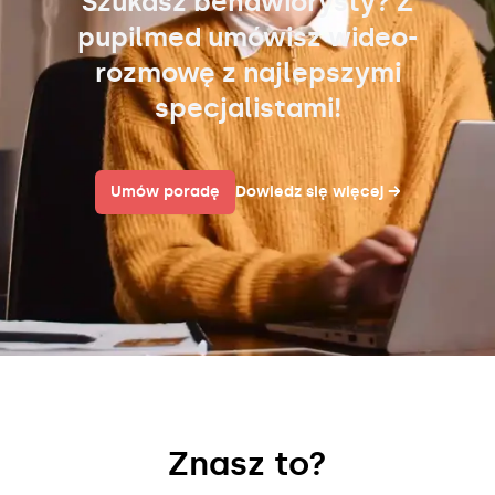
Szukasz behawiorysty? Z
pupilmed umówisz wideo-
rozmowę z najlepszymi
specjalistami!
Umów poradę
Dowiedz się więcej
→
Znasz to?