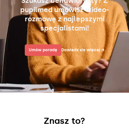
Szukasz behawiorysty? Z
pupilmed umówisz wideo-
rozmowę z najlepszymi
specjalistami!
Umów poradę
Dowiedz się więcej
→
Znasz to?