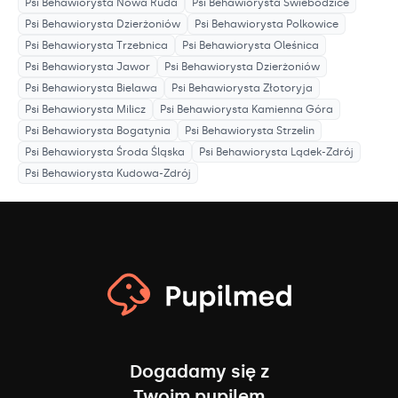
Psi Behawiorysta
Nowa Ruda
Psi Behawiorysta
Świebodzice
Psi Behawiorysta
Dzierżoniów
Psi Behawiorysta
Polkowice
Psi Behawiorysta
Trzebnica
Psi Behawiorysta
Oleśnica
Psi Behawiorysta
Jawor
Psi Behawiorysta
Dzierżoniów
Psi Behawiorysta
Bielawa
Psi Behawiorysta
Złotoryja
Psi Behawiorysta
Milicz
Psi Behawiorysta
Kamienna Góra
Psi Behawiorysta
Bogatynia
Psi Behawiorysta
Strzelin
Psi Behawiorysta
Środa Śląska
Psi Behawiorysta
Lądek-Zdrój
Psi Behawiorysta
Kudowa-Zdrój
Dogadamy się z
Twoim pupilem