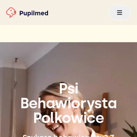
Psi
Behawiorysta
Polkowice