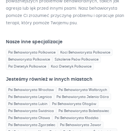
poważniejszych problemów behawioralnych, takich jak
agresja lub lęk przed innymi psami. Nasz behawiorysta
pomoże Ci zrozumieć przyczynę problemu i opracuje plan
terapii, który pomoże Twojemu psu.
Nasze inne specjalizacje
Psi Behawiorysta
Polkowice
Koci Behawiorysta
Polkowice
Behawiorysta
Polkowice
Szkolenie Psów
Polkowice
Psi Dietetyk
Polkowice
Koci Dietetyk
Polkowice
Jesteśmy również w innych miastach
Psi Behawiorysta
Wrocław
Psi Behawiorysta
Wałbrzych
Psi Behawiorysta
Legnica
Psi Behawiorysta
Jelenia Góra
Psi Behawiorysta
Lubin
Psi Behawiorysta
Głogów
Psi Behawiorysta
Świdnica
Psi Behawiorysta
Bolesławiec
Psi Behawiorysta
Oława
Psi Behawiorysta
Kłodzko
Psi Behawiorysta
Zgorzelec
Psi Behawiorysta
Jawor