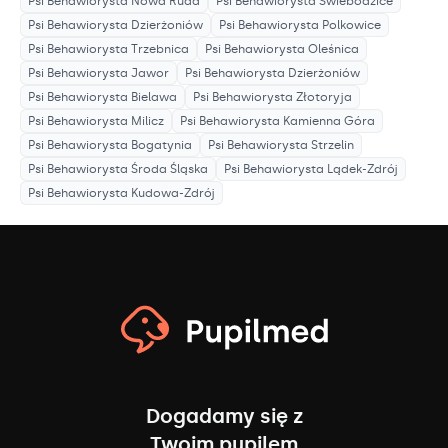
Psi Behawiorysta
Nowa Ruda
Psi Behawiorysta
Świebodzice
Psi Behawiorysta
Dzierżoniów
Psi Behawiorysta
Polkowice
Psi Behawiorysta
Trzebnica
Psi Behawiorysta
Oleśnica
Psi Behawiorysta
Jawor
Psi Behawiorysta
Dzierżoniów
Psi Behawiorysta
Bielawa
Psi Behawiorysta
Złotoryja
Psi Behawiorysta
Milicz
Psi Behawiorysta
Kamienna Góra
Psi Behawiorysta
Bogatynia
Psi Behawiorysta
Strzelin
Psi Behawiorysta
Środa Śląska
Psi Behawiorysta
Lądek-Zdrój
Psi Behawiorysta
Kudowa-Zdrój
Dogadamy się z
Twoim pupilem