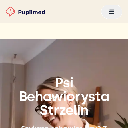
Psi
Behawiorysta
Strzelin