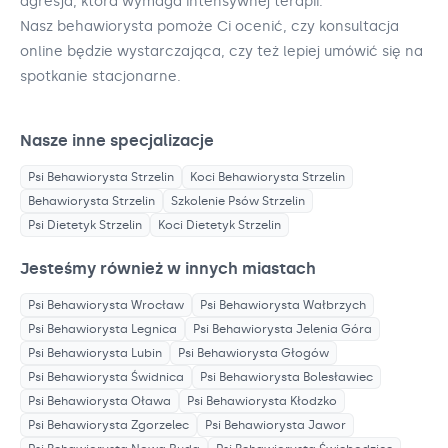
agresja, która wymaga intensywnej terapii.
Nasz behawiorysta pomoże Ci ocenić, czy konsultacja
online będzie wystarczająca, czy też lepiej umówić się na
spotkanie stacjonarne.
Nasze inne specjalizacje
Psi Behawiorysta
Strzelin
Koci Behawiorysta
Strzelin
Behawiorysta
Strzelin
Szkolenie Psów
Strzelin
Psi Dietetyk
Strzelin
Koci Dietetyk
Strzelin
Jesteśmy również w innych miastach
Psi Behawiorysta
Wrocław
Psi Behawiorysta
Wałbrzych
Psi Behawiorysta
Legnica
Psi Behawiorysta
Jelenia Góra
Psi Behawiorysta
Lubin
Psi Behawiorysta
Głogów
Psi Behawiorysta
Świdnica
Psi Behawiorysta
Bolesławiec
Psi Behawiorysta
Oława
Psi Behawiorysta
Kłodzko
Psi Behawiorysta
Zgorzelec
Psi Behawiorysta
Jawor