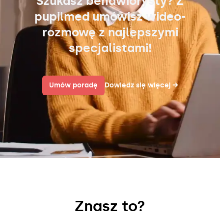
Szukasz behawiorysty? Z
pupilmed umówisz wideo-
rozmowę z najlepszymi
specjalistami!
Umów poradę
Dowiedz się więcej
→
Znasz to?