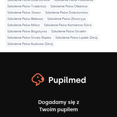
Szkolenie Psów
Dzierżoniów
Szkolenie Psów
Polkowice
Szkolenie Psów
Trzebnica
Szkolenie Psów
Oleśnica
Szkolenie Psów
Jawor
Szkolenie Psów
Dzierżoniów
Szkolenie Psów
Bielawa
Szkolenie Psów
Złotoryja
Szkolenie Psów
Milicz
Szkolenie Psów
Kamienna Góra
Szkolenie Psów
Bogatynia
Szkolenie Psów
Strzelin
Szkolenie Psów
Środa Śląska
Szkolenie Psów
Lądek-Zdrój
Szkolenie Psów
Kudowa-Zdrój
Dogadamy się z
Twoim pupilem