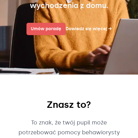
wychodzenia z domu.
Umów poradę
Dowiedz się więcej
→
Znasz to?
To znak, że twój pupil może
potrzebować pomocy behawiorysty