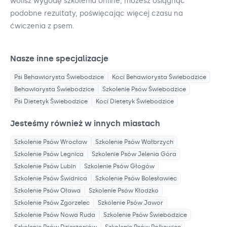
wolisz wygodę szkolenia online, możesz osiągnąć
podobne rezultaty, poświęcając więcej czasu na
ćwiczenia z psem.
Nasze inne specjalizacje
Psi Behawiorysta
Świebodzice
Koci Behawiorysta
Świebodzice
Behawiorysta
Świebodzice
Szkolenie Psów
Świebodzice
Psi Dietetyk
Świebodzice
Koci Dietetyk
Świebodzice
Jesteśmy również w innych miastach
Szkolenie Psów
Wrocław
Szkolenie Psów
Wałbrzych
Szkolenie Psów
Legnica
Szkolenie Psów
Jelenia Góra
Szkolenie Psów
Lubin
Szkolenie Psów
Głogów
Szkolenie Psów
Świdnica
Szkolenie Psów
Bolesławiec
Szkolenie Psów
Oława
Szkolenie Psów
Kłodzko
Szkolenie Psów
Zgorzelec
Szkolenie Psów
Jawor
Szkolenie Psów
Nowa Ruda
Szkolenie Psów
Świebodzice