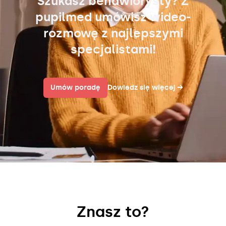
Szukasz behawiorysty? Z
pupilmed umówisz wideo-
rozmowę z najlepszymi
specjalistami!
Umów poradę
Dowiedz się więcej
→
Znasz to?