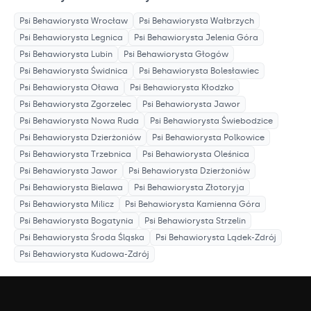
Psi Behawiorysta
Wrocław
Psi Behawiorysta
Wałbrzych
Psi Behawiorysta
Legnica
Psi Behawiorysta
Jelenia Góra
Psi Behawiorysta
Lubin
Psi Behawiorysta
Głogów
Psi Behawiorysta
Świdnica
Psi Behawiorysta
Bolesławiec
Psi Behawiorysta
Oława
Psi Behawiorysta
Kłodzko
Psi Behawiorysta
Zgorzelec
Psi Behawiorysta
Jawor
Psi Behawiorysta
Nowa Ruda
Psi Behawiorysta
Świebodzice
Psi Behawiorysta
Dzierżoniów
Psi Behawiorysta
Polkowice
Psi Behawiorysta
Trzebnica
Psi Behawiorysta
Oleśnica
Psi Behawiorysta
Jawor
Psi Behawiorysta
Dzierżoniów
Psi Behawiorysta
Bielawa
Psi Behawiorysta
Złotoryja
Psi Behawiorysta
Milicz
Psi Behawiorysta
Kamienna Góra
Psi Behawiorysta
Bogatynia
Psi Behawiorysta
Strzelin
Psi Behawiorysta
Środa Śląska
Psi Behawiorysta
Lądek-Zdrój
Psi Behawiorysta
Kudowa-Zdrój