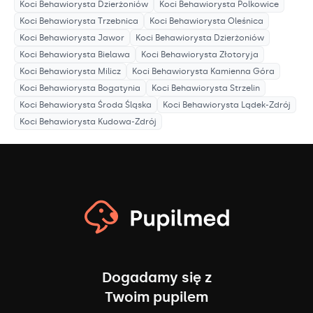
Koci Behawiorysta
Dzierżoniów
Koci Behawiorysta
Polkowice
Koci Behawiorysta
Trzebnica
Koci Behawiorysta
Oleśnica
Koci Behawiorysta
Jawor
Koci Behawiorysta
Dzierżoniów
Koci Behawiorysta
Bielawa
Koci Behawiorysta
Złotoryja
Koci Behawiorysta
Milicz
Koci Behawiorysta
Kamienna Góra
Koci Behawiorysta
Bogatynia
Koci Behawiorysta
Strzelin
Koci Behawiorysta
Środa Śląska
Koci Behawiorysta
Lądek-Zdrój
Koci Behawiorysta
Kudowa-Zdrój
Dogadamy się z
Twoim pupilem