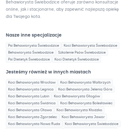
Behawiorysta Świebodzice oferuje zarówno konsultacje
online, jak i stacjonarne, aby zapewnić najlepszą opiekę
dla Twojego kota.
Nasze inne specjalizacje
Psi Behawiorysta
Świebodzice
Koci Behawiorysta
Świebodzice
Behawiorysta
Świebodzice
Szkolenie Psów
Świebodzice
Psi Dietetyk
Świebodzice
Koci Dietetyk
Świebodzice
Jesteśmy również w innych miastach
Koci Behawiorysta
Wrocław
Koci Behawiorysta
Wałbrzych
Koci Behawiorysta
Legnica
Koci Behawiorysta
Jelenia Góra
Koci Behawiorysta
Lubin
Koci Behawiorysta
Głogów
Koci Behawiorysta
Świdnica
Koci Behawiorysta
Bolesławiec
Koci Behawiorysta
Oława
Koci Behawiorysta
Kłodzko
Koci Behawiorysta
Zgorzelec
Koci Behawiorysta
Jawor
Koci Behawiorysta
Nowa Ruda
Koci Behawiorysta
Świebodzice