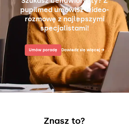
Szukasz behawiorysty? Z
pupilmed umówisz wideo-
rozmowę z najlepszymi
specjalistami!
Umów poradę
Dowiedz się więcej
→
Znasz to?