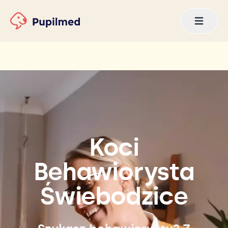
Koci
Behawiorysta
Świebodzice