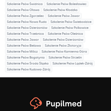
Szkolenie Psów
Świdnica
Szkolenie Psów
Bolesławiec
Szkolenie Psów
Oława
Szkolenie Psów
Kłodzko
Szkolenie Psów
Zgorzelec
Szkolenie Psów
Jawor
Szkolenie Psów
Nowa Ruda
Szkolenie Psów
Świebodzice
Szkolenie Psów
Dzierżoniów
Szkolenie Psów
Polkowice
Szkolenie Psów
Trzebnica
Szkolenie Psów
Oleśnica
Szkolenie Psów
Jawor
Szkolenie Psów
Dzierżoniów
Szkolenie Psów
Bielawa
Szkolenie Psów
Złotoryja
Szkolenie Psów
Milicz
Szkolenie Psów
Kamienna Góra
Szkolenie Psów
Bogatynia
Szkolenie Psów
Strzelin
Szkolenie Psów
Środa Śląska
Szkolenie Psów
Lądek-Zdrój
Szkolenie Psów
Kudowa-Zdrój