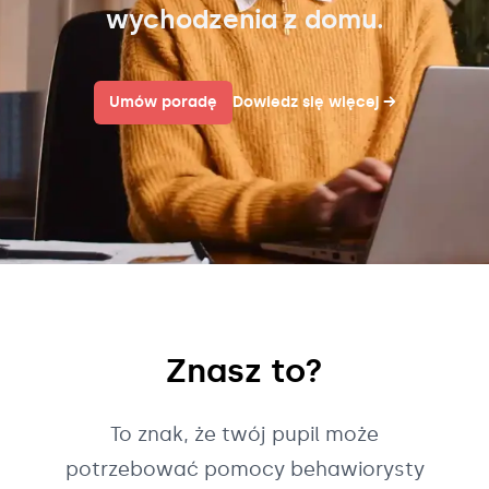
wychodzenia z domu.
Umów poradę
Dowiedz się więcej
→
Znasz to?
To znak, że twój pupil może
potrzebować pomocy behawiorysty