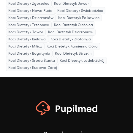
Koci Dietetyk
Zgorzelec
Koci Dietetyk
Jawor
Koci Dietetyk
Nowa Ruda
Koci Dietetyk
Świebodzice
Koci Dietetyk
Dzierżoniów
Koci Dietetyk
Polkowice
Koci Dietetyk
Trzebnica
Koci Dietetyk
Oleśnica
Koci Dietetyk
Jawor
Koci Dietetyk
Dzierżoniów
Koci Dietetyk
Bielawa
Koci Dietetyk
Złotoryja
Koci Dietetyk
Milicz
Koci Dietetyk
Kamienna Góra
Koci Dietetyk
Bogatynia
Koci Dietetyk
Strzelin
Koci Dietetyk
Środa Śląska
Koci Dietetyk
Lądek-Zdrój
Koci Dietetyk
Kudowa-Zdrój