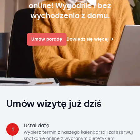
online! Wygodnie i bez
wychodzenia z domu.
Umów poradę
Dowiedz się więcej
→
Umów wizytę już dziś
Ustal datę
1
Wybierz termin z naszego kalendarza i zarezerwuj
spotkanie online z wybranym dietetykiem.