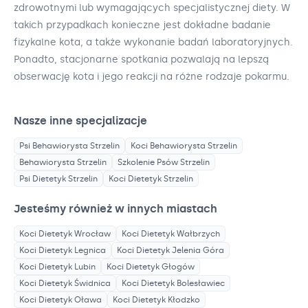
zdrowotnymi lub wymagających specjalistycznej diety. W
takich przypadkach konieczne jest dokładne badanie
fizykalne kota, a także wykonanie badań laboratoryjnych.
Ponadto, stacjonarne spotkania pozwalają na lepszą
obserwację kota i jego reakcji na różne rodzaje pokarmu.
Nasze inne specjalizacje
Psi Behawiorysta
Strzelin
Koci Behawiorysta
Strzelin
Behawiorysta
Strzelin
Szkolenie Psów
Strzelin
Psi Dietetyk
Strzelin
Koci Dietetyk
Strzelin
Jesteśmy również w innych miastach
Koci Dietetyk
Wrocław
Koci Dietetyk
Wałbrzych
Koci Dietetyk
Legnica
Koci Dietetyk
Jelenia Góra
Koci Dietetyk
Lubin
Koci Dietetyk
Głogów
Koci Dietetyk
Świdnica
Koci Dietetyk
Bolesławiec
Koci Dietetyk
Oława
Koci Dietetyk
Kłodzko