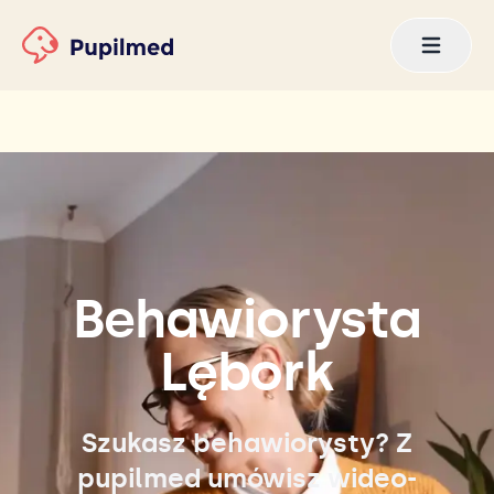
Behawiorysta
Lębork
Szukasz behawiorysty? Z
pupilmed umówisz wideo-