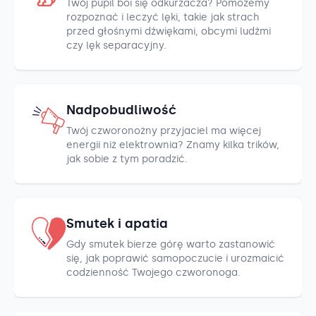
Twój pupil boi się odkurzacza? Pomożemy
rozpoznać i leczyć lęki, takie jak strach
przed głośnymi dźwiękami, obcymi ludźmi
czy lęk separacyjny.
Nadpobudliwość
Twój czworonożny przyjaciel ma więcej
energii niż elektrownia? Znamy kilka trików,
jak sobie z tym poradzić.
Smutek i apatia
Gdy smutek bierze górę warto zastanowić
się, jak poprawić samopoczucie i urozmaicić
codzienność Twojego czworonoga.