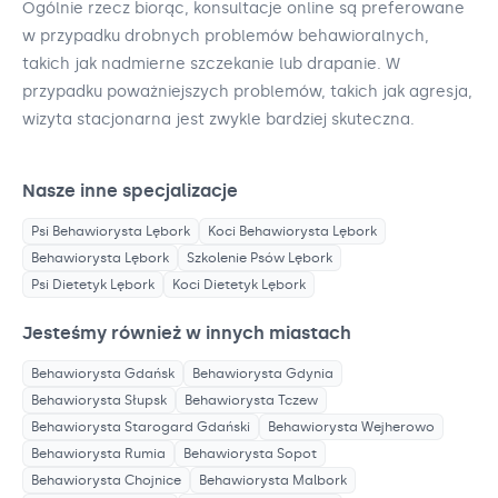
Ogólnie rzecz biorąc, konsultacje online są preferowane
w przypadku drobnych problemów behawioralnych,
takich jak nadmierne szczekanie lub drapanie. W
przypadku poważniejszych problemów, takich jak agresja,
wizyta stacjonarna jest zwykle bardziej skuteczna.
Nasze inne specjalizacje
Psi Behawiorysta
Lębork
Koci Behawiorysta
Lębork
Behawiorysta
Lębork
Szkolenie Psów
Lębork
Psi Dietetyk
Lębork
Koci Dietetyk
Lębork
Jesteśmy również w innych miastach
Behawiorysta
Gdańsk
Behawiorysta
Gdynia
Behawiorysta
Słupsk
Behawiorysta
Tczew
Behawiorysta
Starogard Gdański
Behawiorysta
Wejherowo
Behawiorysta
Rumia
Behawiorysta
Sopot
Behawiorysta
Chojnice
Behawiorysta
Malbork