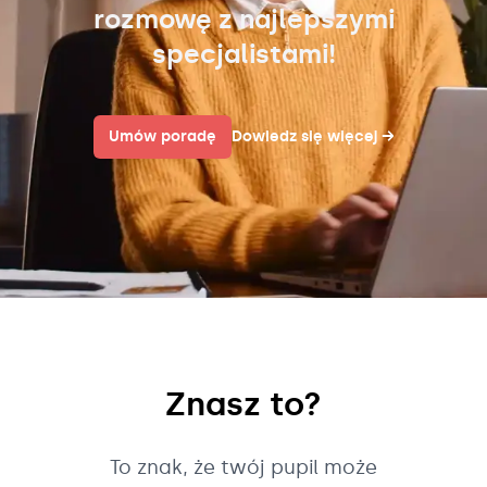
rozmowę z najlepszymi
specjalistami!
Umów poradę
Dowiedz się więcej
→
Znasz to?
To znak, że twój pupil może