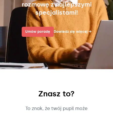
rozmowę z najlepszymi
specjalistami!
Umów poradę
Dowiedz się więcej
→
Znasz to?
To znak, że twój pupil może