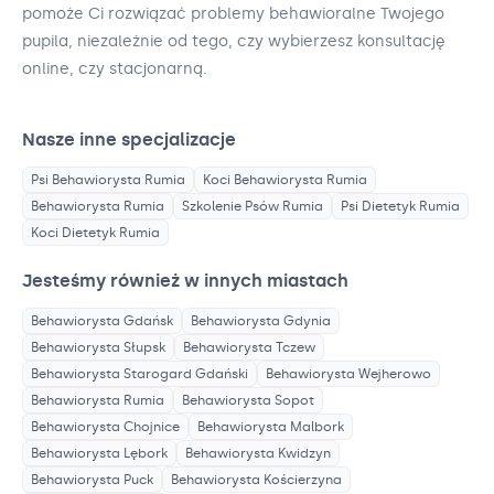
pomoże Ci rozwiązać problemy behawioralne Twojego
pupila, niezależnie od tego, czy wybierzesz konsultację
online, czy stacjonarną.
Nasze inne specjalizacje
Psi Behawiorysta
Rumia
Koci Behawiorysta
Rumia
Behawiorysta
Rumia
Szkolenie Psów
Rumia
Psi Dietetyk
Rumia
Koci Dietetyk
Rumia
Jesteśmy również w innych miastach
Behawiorysta
Gdańsk
Behawiorysta
Gdynia
Behawiorysta
Słupsk
Behawiorysta
Tczew
Behawiorysta
Starogard Gdański
Behawiorysta
Wejherowo
Behawiorysta
Rumia
Behawiorysta
Sopot
Behawiorysta
Chojnice
Behawiorysta
Malbork
Behawiorysta
Lębork
Behawiorysta
Kwidzyn
Behawiorysta
Puck
Behawiorysta
Kościerzyna