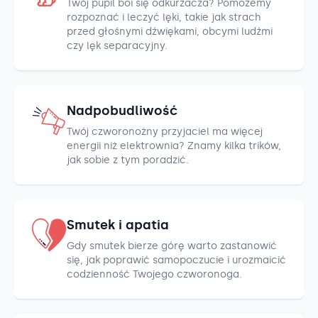
Twój pupil boi się odkurzacza? Pomożemy
rozpoznać i leczyć lęki, takie jak strach
przed głośnymi dźwiękami, obcymi ludźmi
czy lęk separacyjny.
Nadpobudliwość
Twój czworonożny przyjaciel ma więcej
energii niż elektrownia? Znamy kilka trików,
jak sobie z tym poradzić.
Smutek i apatia
Gdy smutek bierze górę warto zastanowić
się, jak poprawić samopoczucie i urozmaicić
codzienność Twojego czworonoga.