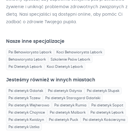
żywienie i uniknąć problemów zdrowotnych związanych z
dietą. Nasi specjaliści są dostępni online, aby pomóc Ci
zadbać o zdrowie Twojego pupila.
Nasze inne specjalizacje
Psi Behawiorysta
Lębork
Koci Behawiorysta
Lębork
Behawiorysta
Lębork
Szkolenie Psów
Lębork
Psi Dietetyk
Lębork
Koci Dietetyk
Lębork
Jesteśmy również w innych miastach
Psi dietetyk
Gdańsk
Psi dietetyk
Gdynia
Psi dietetyk
Słupsk
Psi dietetyk
Tczew
Psi dietetyk
Starogard Gdański
Psi dietetyk
Wejherowo
Psi dietetyk
Rumia
Psi dietetyk
Sopot
Psi dietetyk
Chojnice
Psi dietetyk
Malbork
Psi dietetyk
Lębork
Psi dietetyk
Kwidzyn
Psi dietetyk
Puck
Psi dietetyk
Kościerzyna
Psi dietetyk
Ustka