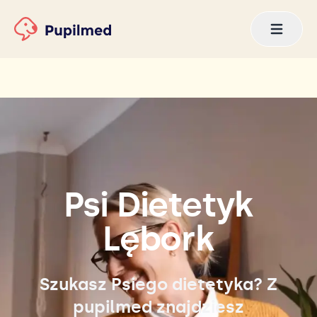
Psi Dietetyk
Lębork
Szukasz Psiego dietetyka? Z
pupilmed znajdziesz