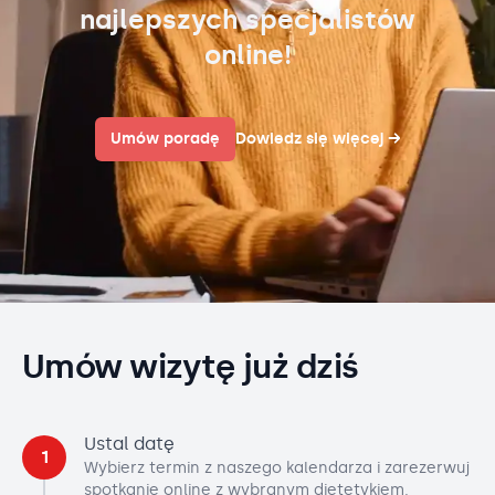
najlepszych specjalistów
online!
Umów poradę
Dowiedz się więcej
→
Umów wizytę już dziś
Ustal datę
1
Wybierz termin z naszego kalendarza i zarezerwuj
spotkanie online z wybranym dietetykiem.