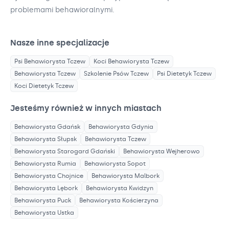
problemami behawioralnymi.
Nasze inne specjalizacje
Psi Behawiorysta
Tczew
Koci Behawiorysta
Tczew
Behawiorysta
Tczew
Szkolenie Psów
Tczew
Psi Dietetyk
Tczew
Koci Dietetyk
Tczew
Jesteśmy również w innych miastach
Behawiorysta
Gdańsk
Behawiorysta
Gdynia
Behawiorysta
Słupsk
Behawiorysta
Tczew
Behawiorysta
Starogard Gdański
Behawiorysta
Wejherowo
Behawiorysta
Rumia
Behawiorysta
Sopot
Behawiorysta
Chojnice
Behawiorysta
Malbork
Behawiorysta
Lębork
Behawiorysta
Kwidzyn
Behawiorysta
Puck
Behawiorysta
Kościerzyna
Behawiorysta
Ustka