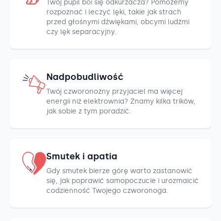
Twój pupil boi się odkurzacza? Pomożemy
rozpoznać i leczyć lęki, takie jak strach
przed głośnymi dźwiękami, obcymi ludźmi
czy lęk separacyjny.
Nadpobudliwość
Twój czworonożny przyjaciel ma więcej
energii niż elektrownia? Znamy kilka trików,
jak sobie z tym poradzić.
Smutek i apatia
Gdy smutek bierze górę warto zastanowić
się, jak poprawić samopoczucie i urozmaicić
codzienność Twojego czworonoga.