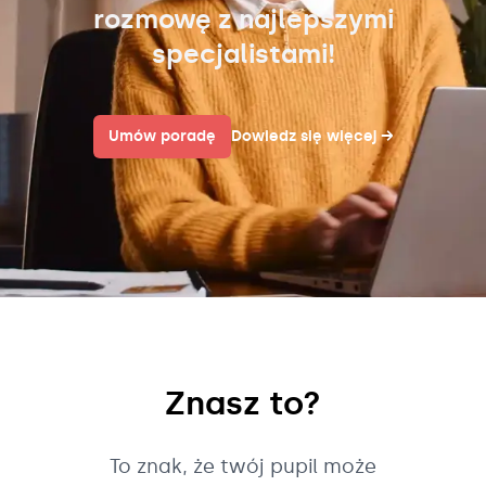
rozmowę z najlepszymi
specjalistami!
Umów poradę
Dowiedz się więcej
→
Znasz to?
To znak, że twój pupil może