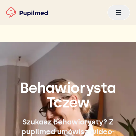
Behawiorysta
Tczew
Szukasz behawiorysty? Z
pupilmed umówisz wideo-