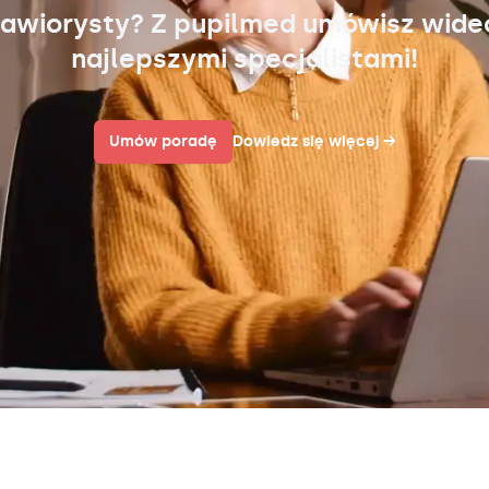
awiorysty? Z pupilmed umówisz wid
najlepszymi specjalistami!
Umów poradę
Dowiedz się więcej
→