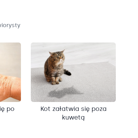
iorysty
ię po
Kot załatwia się poza
kuwetą