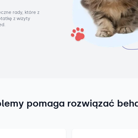
czne rady, które z
tatkę z wizyty
ed.
blemy pomaga rozwiązać beh