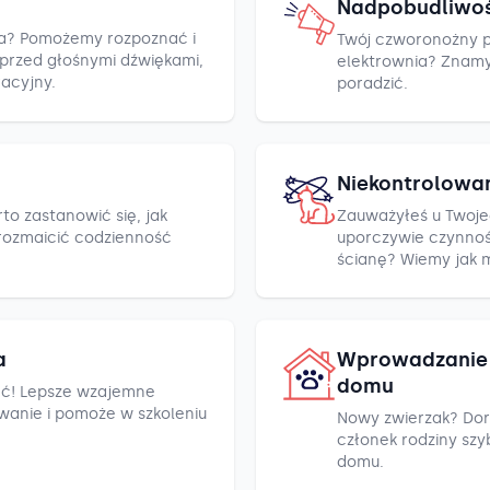
Nadpobudliwo
cza? Pomożemy rozpoznać i
Twój czworonożny pr
h przed głośnymi dźwiękami,
elektrownia? Znamy k
racyjny.
poradzić.
Niekontrolowa
to zastanowić się, jak
Zauważyłeś u Twoje
rozmaicić codzienność
uporczywie czynnośc
ścianę? Wiemy jak 
a
Wprowadzanie 
domu
ć! Lepsze wzajemne
wanie i pomoże w szkoleniu
Nowy zwierzak? Dor
członek rodziny szyb
domu.