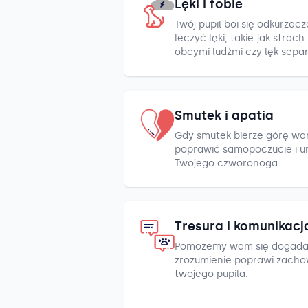
Lęki i fobie
Twój pupil boi się odkurza
leczyć lęki, takie jak strac
obcymi ludźmi czy lęk sepa
Smutek i apatia
Gdy smutek bierze górę war
poprawić samopoczucie i u
Twojego czworonoga.
Tresura i komunikacj
Pomożemy wam się dogada
zrozumienie poprawi zacho
twojego pupila.