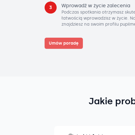
Wprowadź w życie zalecenia
3
Podczas spotkania otrzymasz skute
łatwością wprowadzisz w życie. No
znajdziesz na swoim profilu pupilm
Umów poradę
Jakie pro