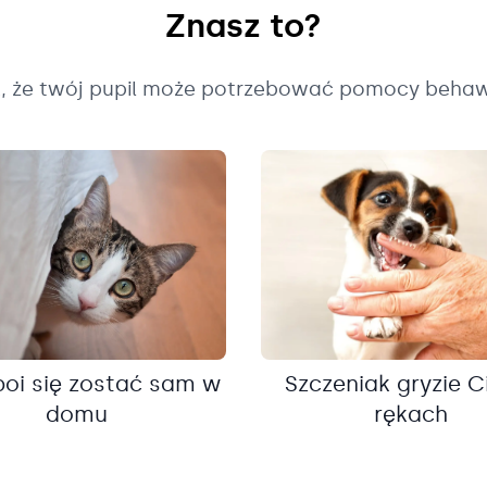
Znasz to?
k, że twój pupil może potrzebować pomocy behaw
boi się zostać sam w
Szczeniak gryzie C
domu
rękach