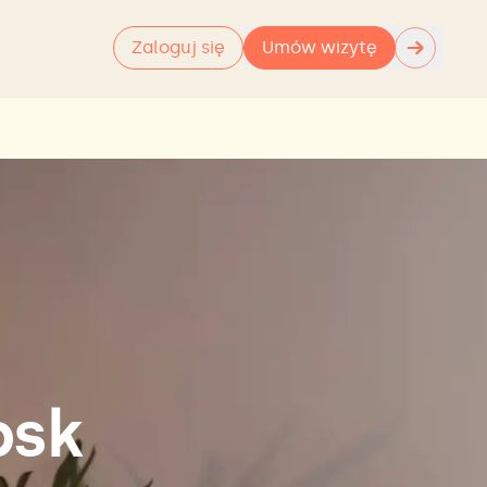
→
Zaloguj się
Umów wizytę
psk