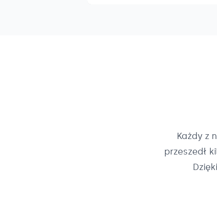
Każdy z 
przeszedł k
Dzięk