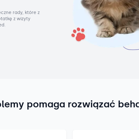
czne rady, które z
tatkę z wizyty
ed.
blemy pomaga rozwiązać beh