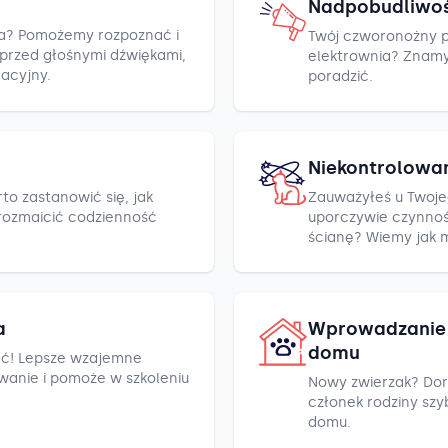
Nadpobudliwo
cza? Pomożemy rozpoznać i
Twój czworonożny pr
h przed głośnymi dźwiękami,
elektrownia? Znamy k
racyjny.
poradzić.
Niekontrolowa
to zastanowić się, jak
Zauważyłeś u Twoje
rozmaicić codzienność
uporczywie czynnośc
ścianę? Wiemy jak 
a
Wprowadzanie 
domu
ć! Lepsze wzajemne
wanie i pomoże w szkoleniu
Nowy zwierzak? Dor
członek rodziny szyb
domu.