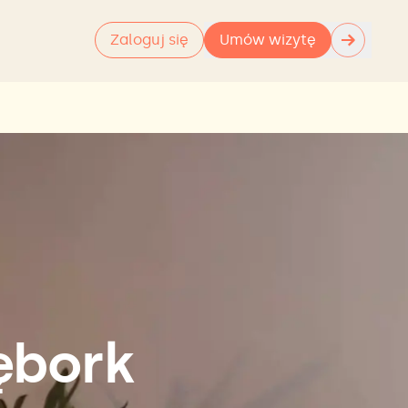
→
Zaloguj się
Umów wizytę
ębork