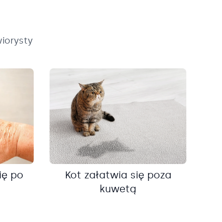
iorysty
ię po
Kot załatwia się poza
kuwetą