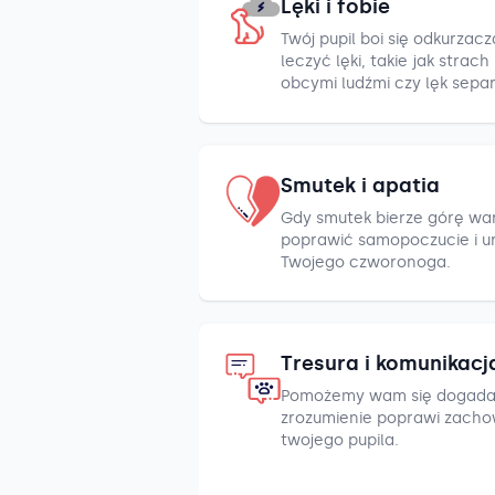
Lęki i fobie
Twój pupil boi się odkurza
leczyć lęki, takie jak strac
obcymi ludźmi czy lęk sepa
Smutek i apatia
Gdy smutek bierze górę war
poprawić samopoczucie i u
Twojego czworonoga.
Tresura i komunikacj
Pomożemy wam się dogada
zrozumienie poprawi zacho
twojego pupila.