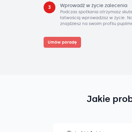
Wprowadź w życie zalecenia
3
Podczas spotkania otrzymasz skute
łatwością wprowadzisz w życie. No
znajdziesz na swoim profilu pupilm
Umów poradę
Jakie pro