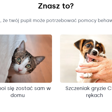
Znasz to?
k, że twój pupil może potrzebować pomocy behaw
boi się zostać sam w
Szczeniak gryzie C
domu
rękach