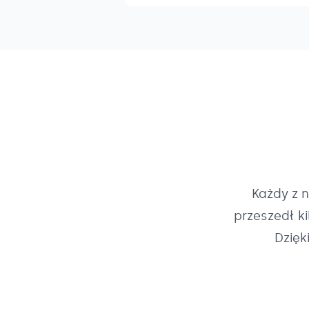
Każdy z 
przeszedł k
Dzięk