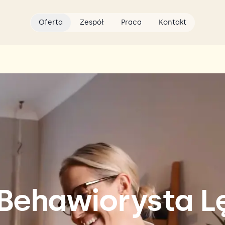
Oferta
Zespół
Praca
Kontakt
 Behawiorysta L