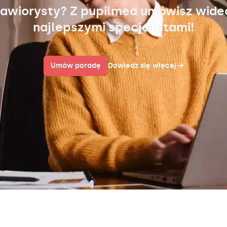
awiorysty? Z pupilmed umówisz wid
najlepszymi specjalistami!
Umów poradę
Dowiedz się więcej
→