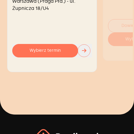
Warszawa (Praga Płd.) - ul.
Żupnicza 18/U4
Dowie
Wyb
→
Wybierz termin