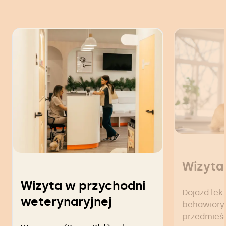
Wizyta
Wizyta w przychodni
Dojazd lek.
weterynaryjnej
behawiorys
przedmieś