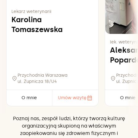
Lekarz weterynarii
Karolina
Tomaszewska
lek. weteryna
Aleksa
Popard
Przychodnia Warszawa
Przychod
ul. Żupnicza 18/U4
ul. Żupni
O mnie
Umów wizytę
O mnie
Poznaj nas, zespół ludzi, którzy tworzą kulturę
organizacyjną skupioną na właściwym
zaopiekowaniu się zdrowiem fizycznym i