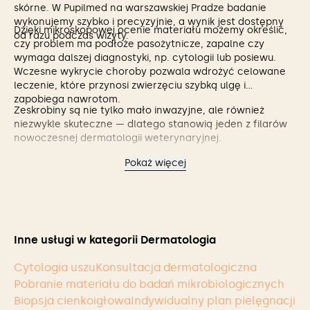
skórne. W Pupilmed na warszawskiej Pradze badanie
wykonujemy szybko i precyzyjnie, a wynik jest dostępny
Dzięki mikroskopowej ocenie materiału możemy określić,
od razu podczas wizyty.
czy problem ma podłoże pasożytnicze, zapalne czy
wymaga dalszej diagnostyki, np. cytologii lub posiewu.
Wczesne wykrycie choroby pozwala wdrożyć celowane
leczenie, które przynosi zwierzęciu szybką ulgę i
zapobiega nawrotom.
Zeskrobiny są nie tylko mało inwazyjne, ale również
niezwykle skuteczne — dlatego stanowią jeden z filarów
nowoczesnej dermatologii weterynaryjnej.
Pokaż więcej
Inne usługi w kategorii Dermatologia
Cytologia uszu
Konsultacja dermatologiczna
Pobranie materiału do badań mikrobiologicznych
Biopsja cienkoigłowa
Indywidualny plan pielęgnacji