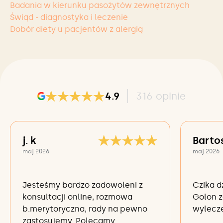
Badania w kierunku pasożytów zewnętrznych
Świąd - diagnostyka i leczenie
Dobór diety u pacjentów z alergią
4.9
316
opinie
j. k
Barto
maj 2026
maj 2026
Jesteśmy bardzo zadowoleni z
Czika d
konsultacji online, rozmowa
Golon z
b.merytoryczna, rady na pewno
wylecze
zastosujemy. Polecamy.