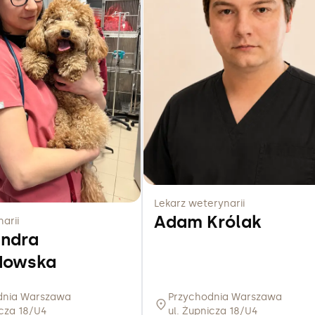
Lekarz weterynarii
Adam Królak
arii
andra
dowska
dnia Warszawa
Przychodnia Warszawa
icza 18/U4
ul. Żupnicza 18/U4