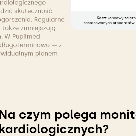
ardiologicznego
dzić skuteczność
ogorszenia. Regularne
Koszt końcowy zależny 
zastosowanych preparatów l
 także zmniejszają
h. W Pupilmed
 długoterminowo — z
ywidualnym planem
Na czym polega monit
kardiologicznych?