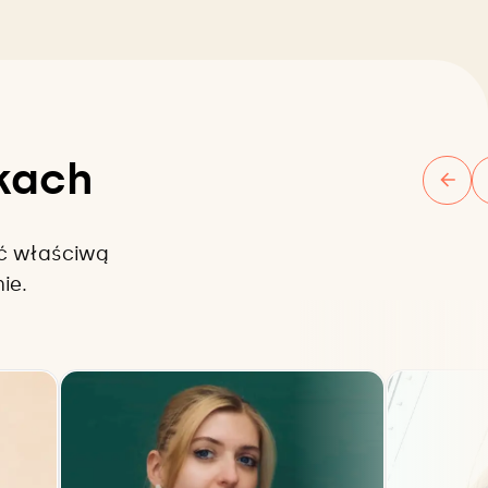
ękach
ąć właściwą
ie.