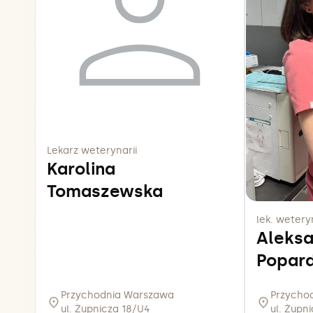
Lekarz weterynarii
Karolina
Tomaszewska
lek. weteryn
Aleks
Popar
Przychodnia Warszawa
Przycho
ul. Żupnicza 18/U4
ul. Żupn