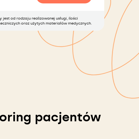
jest od rodzaju realizowanej usługi, ilości
eczniczych oraz użytych materiałów medycznych.
oring pacjentów