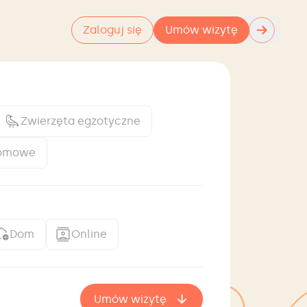
→
Zaloguj się
Umów wizytę
Zwierzęta egzotyczne
domowe
Dom
Online
Umów wizytę