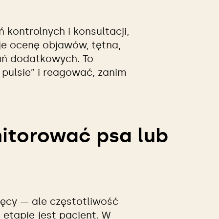
kontrolnych i konsultacji,
e ocenę objawów, tętna,
ań dodatkowych. To
 pulsie” i reagować, zanim
itorować psa lub
ięcy — ale częstotliwość
 etapie jest pacjent. W