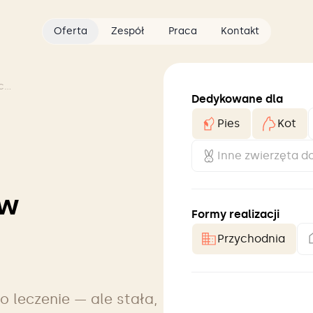
Oferta
Zespół
Praca
Kontakt
Monitoring pacjentów kardiologicznych
Dedykowane dla
Pies
Kot
Inne zwierzęta 
ów
Formy realizacji
Przychodnia
o leczenie — ale stała,