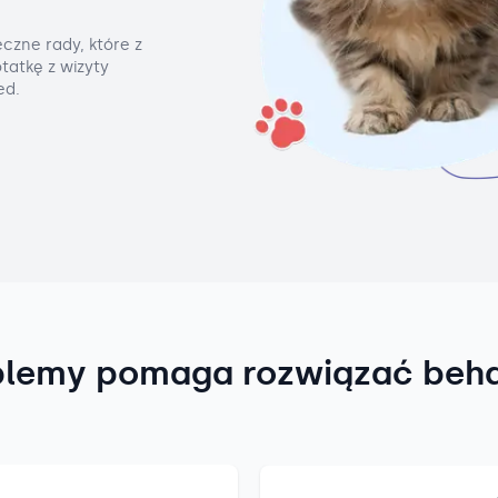
czne rady, które z
tatkę z wizyty
ed.
blemy pomaga rozwiązać beh