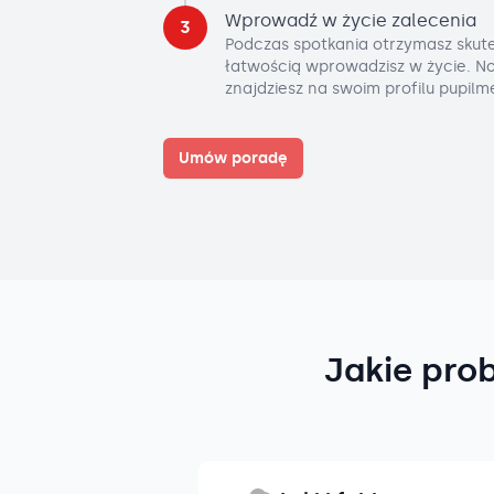
Wprowadź w życie zalecenia
3
Podczas spotkania otrzymasz skute
łatwością wprowadzisz w życie. No
znajdziesz na swoim profilu pupilm
Umów poradę
Jakie pro