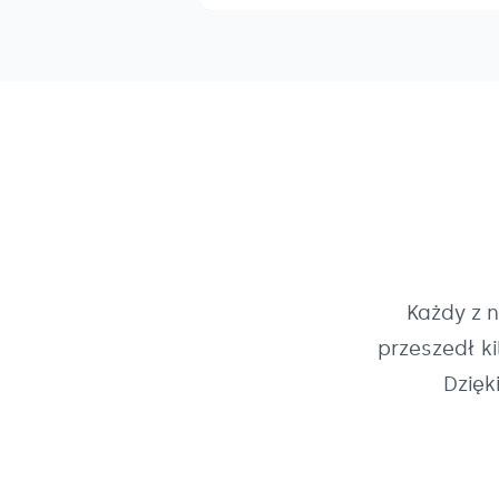
Każdy z 
przeszedł k
Dzięk