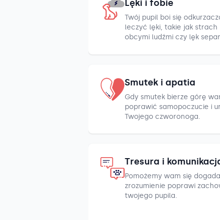
Lęki i fobie
Twój pupil boi się odkurza
leczyć lęki, takie jak strac
obcymi ludźmi czy lęk sepa
Smutek i apatia
Gdy smutek bierze górę war
poprawić samopoczucie i u
Twojego czworonoga.
Tresura i komunikacj
Pomożemy wam się dogada
zrozumienie poprawi zacho
twojego pupila.