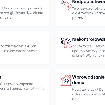
Nadpobudliwo
cza? Pomożemy rozpoznać i
Twój czworonożny pr
h przed głośnymi dźwiękami,
elektrownia? Znamy k
racyjny.
poradzić.
Niekontrolowa
to zastanowić się, jak
Zauważyłeś u Twoje
rozmaicić codzienność
uporczywie czynnośc
ścianę? Wiemy jak 
a
Wprowadzanie 
domu
ć! Lepsze wzajemne
wanie i pomoże w szkoleniu
Nowy zwierzak? Dor
członek rodziny szyb
domu.