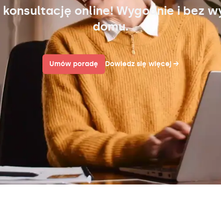
 konsultację online! Wygodnie i bez w
domu.
Umów poradę
Dowiedz się więcej
→