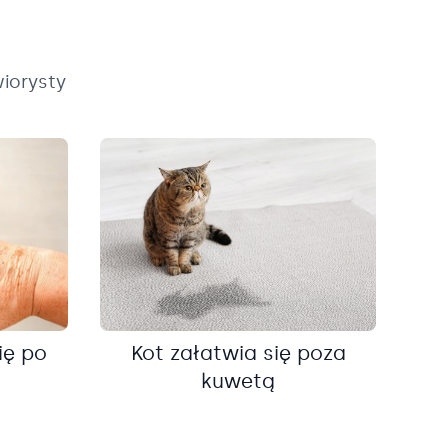
iorysty
ię po
Kot załatwia się poza
kuwetą