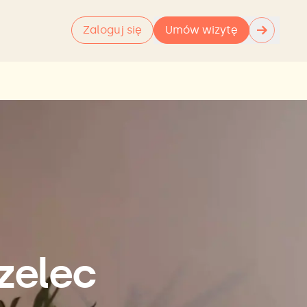
→
Zaloguj się
Umów wizytę
zelec