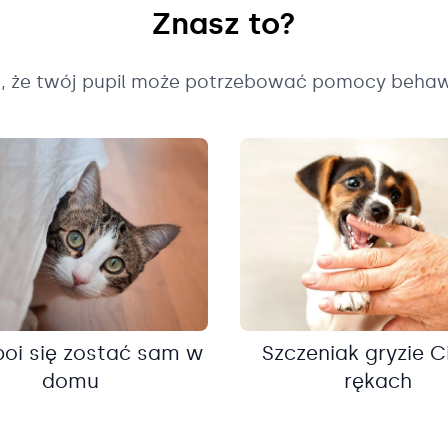
Znasz to?
k, że twój pupil może potrzebować pomocy behaw
boi się zostać sam w
Szczeniak gryzie C
domu
rękach