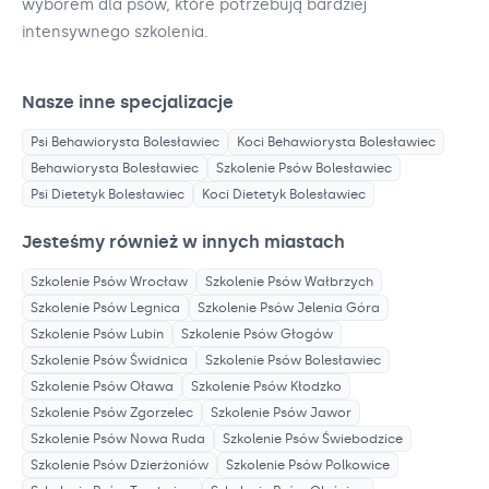
wyborem dla psów, które potrzebują bardziej
intensywnego szkolenia.
Nasze inne specjalizacje
Psi Behawiorysta
Bolesławiec
Koci Behawiorysta
Bolesławiec
Behawiorysta
Bolesławiec
Szkolenie Psów
Bolesławiec
Psi Dietetyk
Bolesławiec
Koci Dietetyk
Bolesławiec
Jesteśmy również w innych miastach
Szkolenie Psów
Wrocław
Szkolenie Psów
Wałbrzych
Szkolenie Psów
Legnica
Szkolenie Psów
Jelenia Góra
Szkolenie Psów
Lubin
Szkolenie Psów
Głogów
Szkolenie Psów
Świdnica
Szkolenie Psów
Bolesławiec
Szkolenie Psów
Oława
Szkolenie Psów
Kłodzko
Szkolenie Psów
Zgorzelec
Szkolenie Psów
Jawor
Szkolenie Psów
Nowa Ruda
Szkolenie Psów
Świebodzice
Szkolenie Psów
Dzierżoniów
Szkolenie Psów
Polkowice