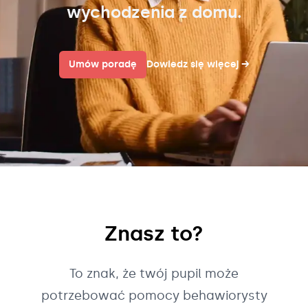
wychodzenia z domu.
Umów poradę
Dowiedz się więcej
→
Znasz to?
To znak, że twój pupil może
potrzebować pomocy behawiorysty