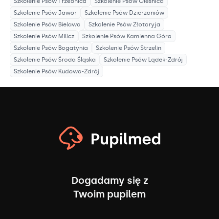
Szkolenie Psów
Trzebnica
Szkolenie Psów
Oleśnica
Szkolenie Psów
Jawor
Szkolenie Psów
Dzierżoniów
Szkolenie Psów
Bielawa
Szkolenie Psów
Złotoryja
Szkolenie Psów
Milicz
Szkolenie Psów
Kamienna Góra
Szkolenie Psów
Bogatynia
Szkolenie Psów
Strzelin
Szkolenie Psów
Środa Śląska
Szkolenie Psów
Lądek-Zdrój
Szkolenie Psów
Kudowa-Zdrój
Dogadamy się z
Twoim pupilem