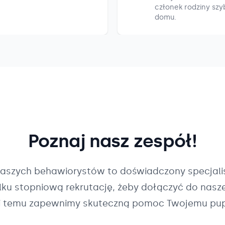
członek rodziny szyb
domu.
Poznaj nasz zespół!
naszych
behawiorystów
to doświadczony specjalis
ilku stopniową rekrutację, żeby dołączyć do nasz
i temu zapewnimy skuteczną pomoc Twojemu pup