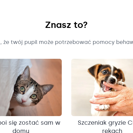
Znasz to?
k, że twój pupil może potrzebować pomocy behaw
boi się zostać sam w
Szczeniak gryzie C
domu
rękach