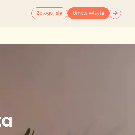
→
Zaloguj się
Umów wizytę
ta