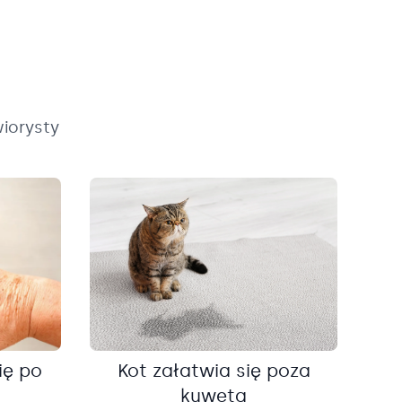
iorysty
ię po
Kot załatwia się poza
kuwetą