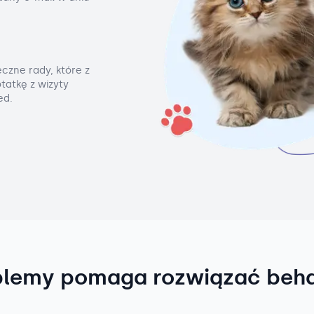
czne rady, które z
tatkę z wizyty
ed.
blemy pomaga rozwiązać beh