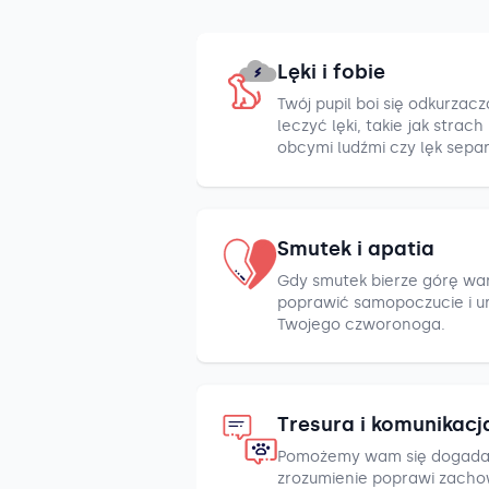
Lęki i fobie
Twój pupil boi się odkurza
leczyć lęki, takie jak strac
obcymi ludźmi czy lęk sepa
Smutek i apatia
Gdy smutek bierze górę war
poprawić samopoczucie i u
Twojego czworonoga.
Tresura i komunikacj
Pomożemy wam się dogada
zrozumienie poprawi zacho