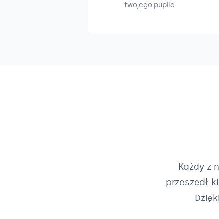
twojego pupila.
Każdy z 
przeszedł k
Dzięk