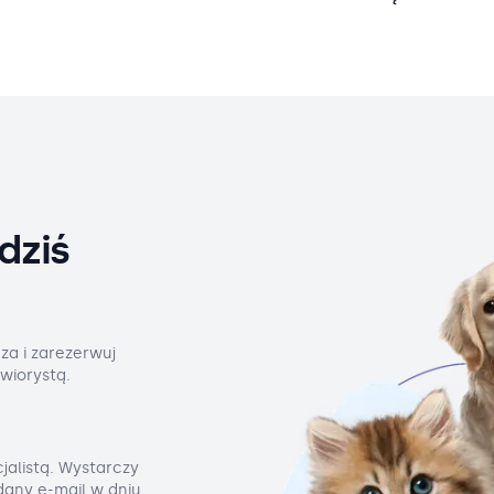
dziś
za i zarezerwuj
wiorystą.
jalistą. Wystarczy
odany e-mail w dniu