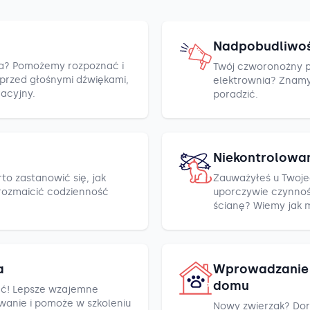
Nadpobudliwo
cza? Pomożemy rozpoznać i
Twój czworonożny pr
h przed głośnymi dźwiękami,
elektrownia? Znamy k
racyjny.
poradzić.
Niekontrolowa
to zastanowić się, jak
Zauważyłeś u Twoje
rozmaicić codzienność
uporczywie czynnośc
ścianę? Wiemy jak 
a
Wprowadzanie 
domu
ć! Lepsze wzajemne
wanie i pomoże w szkoleniu
Nowy zwierzak? Dor