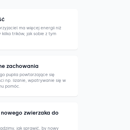
ść
zyjaciel ma więcej energii niż
ilka trików, jak sobie z tym
ne zachowania
go pupila powtarzające się
i np. lizanie, wpatrywanie się w
mu pomóc.
nowego zwierzaka do
adzimy, jak sprawić, by nowy