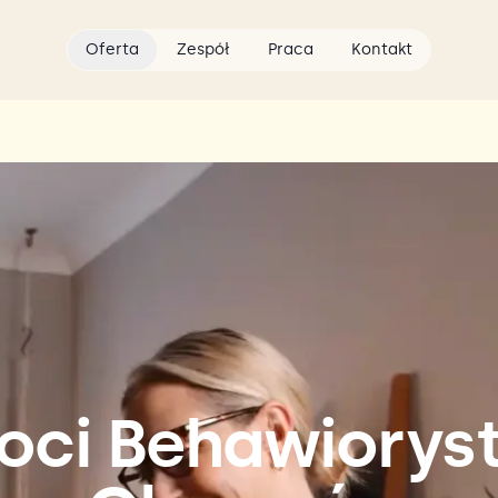
Oferta
Zespół
Praca
Kontakt
oci Behawiorys