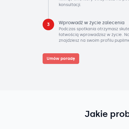
konsultacji.
Wprowadź w życie zalecenia
3
Podczas spotkania otrzymasz skute
łatwością wprowadzisz w życie. No
znajdziesz na swoim profilu pupilm
Umów poradę
Jakie pro