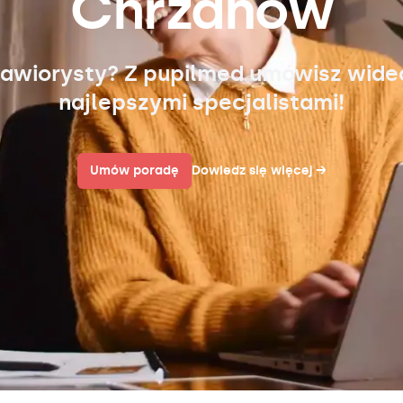
Chrzanów
awiorysty? Z pupilmed umówisz wid
najlepszymi specjalistami!
Umów poradę
Dowiedz się więcej
→