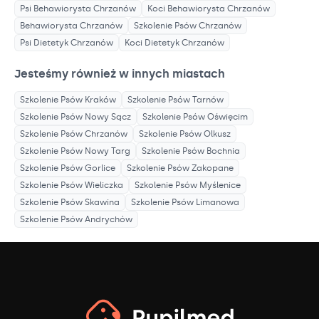
Psi Behawiorysta
Chrzanów
Koci Behawiorysta
Chrzanów
Behawiorysta
Chrzanów
Szkolenie Psów
Chrzanów
Psi Dietetyk
Chrzanów
Koci Dietetyk
Chrzanów
Jesteśmy również w innych miastach
Szkolenie Psów
Kraków
Szkolenie Psów
Tarnów
Szkolenie Psów
Nowy Sącz
Szkolenie Psów
Oświęcim
Szkolenie Psów
Chrzanów
Szkolenie Psów
Olkusz
Szkolenie Psów
Nowy Targ
Szkolenie Psów
Bochnia
Szkolenie Psów
Gorlice
Szkolenie Psów
Zakopane
Szkolenie Psów
Wieliczka
Szkolenie Psów
Myślenice
Szkolenie Psów
Skawina
Szkolenie Psów
Limanowa
Szkolenie Psów
Andrychów