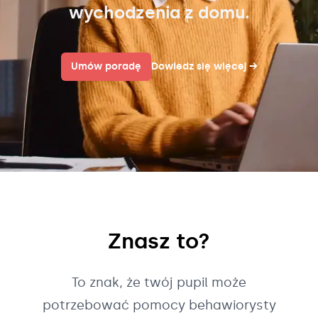
wychodzenia z domu.
Umów poradę
Dowiedz się więcej
→
Znasz to?
To znak, że twój pupil może
potrzebować pomocy behawiorysty