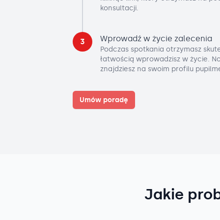
konsultacji.
Wprowadź w życie zalecenia
3
Podczas spotkania otrzymasz skute
łatwością wprowadzisz w życie. No
znajdziesz na swoim profilu pupilm
Umów poradę
Jakie pro