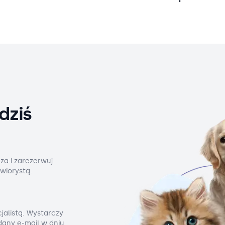
dziś
za i zarezerwuj
wiorystą.
jalistą. Wystarczy
odany e-mail w dniu