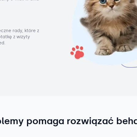
czne rady, które z
tatkę z wizyty
ed.
blemy pomaga rozwiązać beh