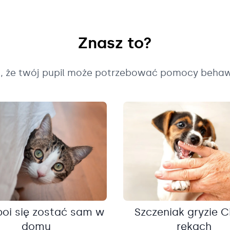
Znasz to?
k, że twój pupil może potrzebować pomocy behaw
boi się zostać sam w
Szczeniak gryzie C
domu
rękach