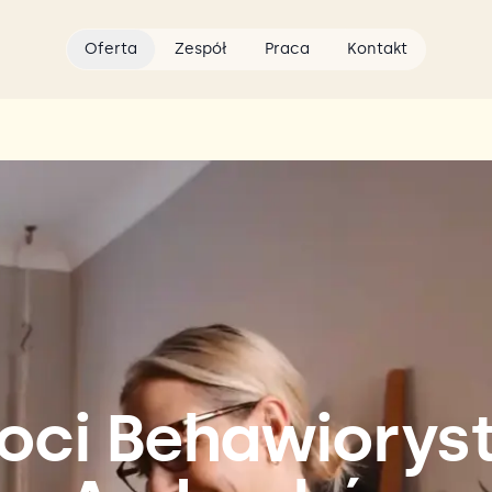
Oferta
Zespół
Praca
Kontakt
oci Behawiorys