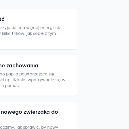
ść
zyjaciel ma więcej energii niż
ilka trików, jak sobie z tym
ne zachowania
go pupila powtarzające się
i np. lizanie, wpatrywanie się w
mu pomóc.
nowego zwierzaka do
adzimy, jak sprawić, by nowy