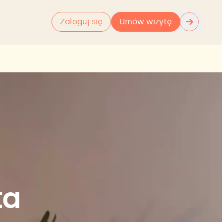
→
Zaloguj się
Umów wizytę
ta