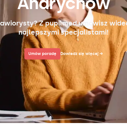
Andrychów
awiorysty? Z pupilmed umówisz wid
najlepszymi specjalistami!
Umów poradę
Dowiedz się więcej
→