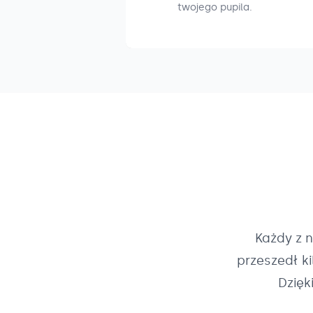
twojego pupila.
Każdy z 
przeszedł k
Dzięk