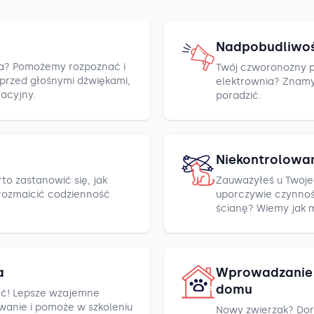
Nadpobudliwo
cza? Pomożemy rozpoznać i
Twój czworonożny pr
h przed głośnymi dźwiękami,
elektrownia? Znamy k
racyjny.
poradzić.
Niekontrolowa
to zastanowić się, jak
Zauważyłeś u Twoje
rozmaicić codzienność
uporczywie czynnośc
ścianę? Wiemy jak 
a
Wprowadzanie 
domu
ć! Lepsze wzajemne
wanie i pomoże w szkoleniu
Nowy zwierzak? Dor