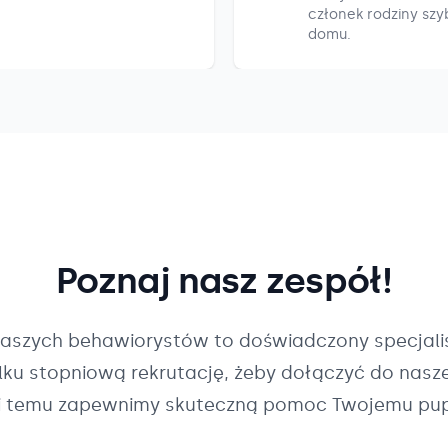
członek rodziny szyb
domu.
Poznaj nasz zespół!
naszych
behawiorystów
to doświadczony specjalis
ilku stopniową rekrutację, żeby dołączyć do nasz
i temu zapewnimy skuteczną pomoc Twojemu pup