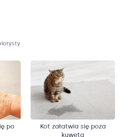
iorysty
ię po
Kot załatwia się poza
kuwetą