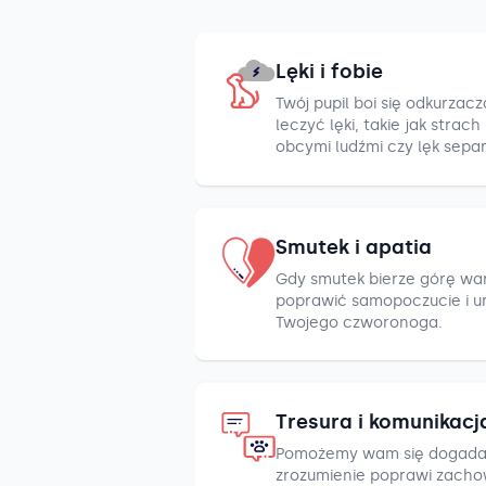
Lęki i fobie
Twój pupil boi się odkurza
leczyć lęki, takie jak strac
obcymi ludźmi czy lęk sepa
Smutek i apatia
Gdy smutek bierze górę war
poprawić samopoczucie i u
Twojego czworonoga.
Tresura i komunikacj
Pomożemy wam się dogada
zrozumienie poprawi zacho