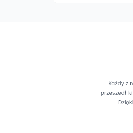
Każdy z 
przeszedł k
Dzięk