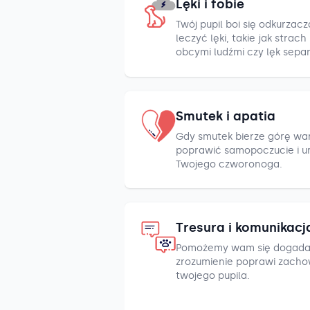
Lęki i fobie
Twój pupil boi się odkurza
leczyć lęki, takie jak strac
obcymi ludźmi czy lęk sepa
Smutek i apatia
Gdy smutek bierze górę war
poprawić samopoczucie i u
Twojego czworonoga.
Tresura i komunikacj
Pomożemy wam się dogada
zrozumienie poprawi zacho
twojego pupila.