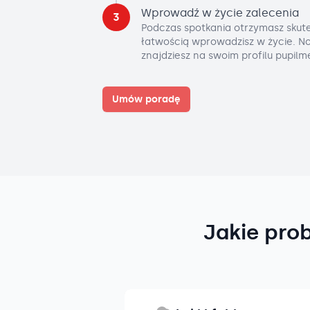
Wprowadź w życie zalecenia
3
Podczas spotkania otrzymasz skute
łatwością wprowadzisz w życie. No
znajdziesz na swoim profilu pupilm
Umów poradę
Jakie pro