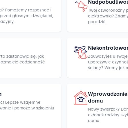
Nadpobudliwo
cza? Pomożemy rozpoznać i
Twój czworonożny pr
h przed głośnymi dźwiękami,
elektrownia? Znamy k
racyjny.
poradzić.
Niekontrolowa
to zastanowić się, jak
Zauważyłeś u Twoje
rozmaicić codzienność
uporczywie czynnośc
ścianę? Wiemy jak 
a
Wprowadzanie 
domu
ć! Lepsze wzajemne
wanie i pomoże w szkoleniu
Nowy zwierzak? Dor
członek rodziny szyb
domu.