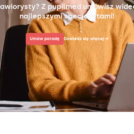
awiorysty? Z pupilmed umówisz wid
najlepszymi specjalistami!
Umów poradę
Dowiedz się więcej
→