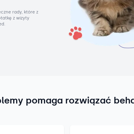
czne rady, które z
tatkę z wizyty
ed.
blemy pomaga rozwiązać beh