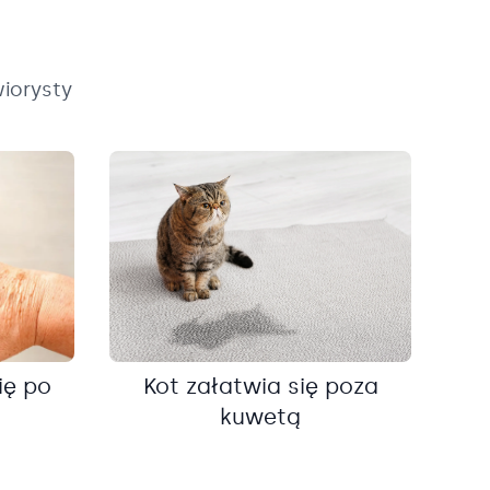
iorysty
ię po
Kot załatwia się poza
kuwetą