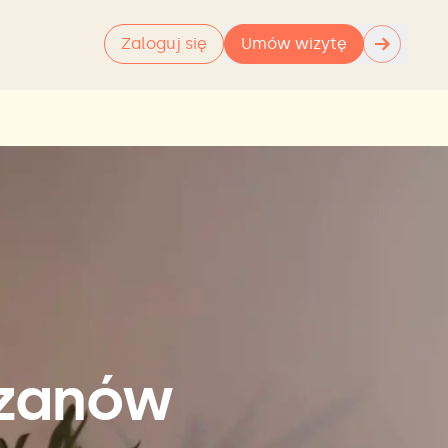
→
Zaloguj się
Umów wizytę
rzanów