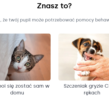
Znasz to?
k, że twój pupil może potrzebować pomocy behaw
boi się zostać sam w
Szczeniak gryzie C
domu
rękach