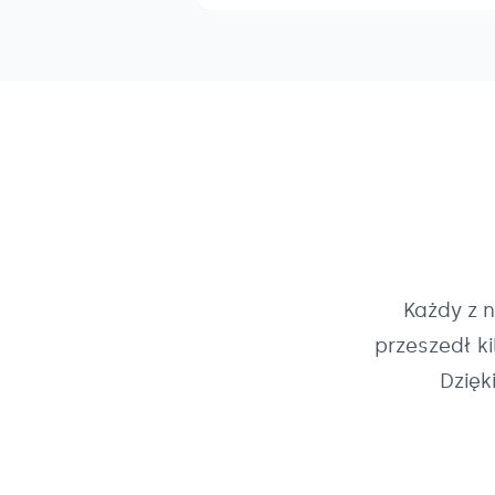
Każdy z 
przeszedł k
Dzięk