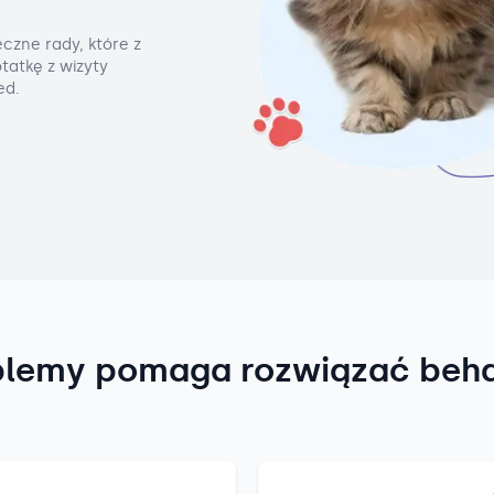
czne rady, które z
tatkę z wizyty
ed.
blemy pomaga rozwiązać beh