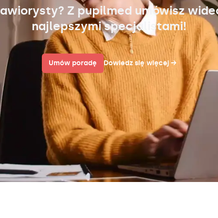
awiorysty? Z pupilmed umówisz wid
najlepszymi specjalistami!
Umów poradę
Dowiedz się więcej
→