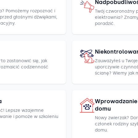
Nadpobudliwo
cza? Pomożemy rozpoznać i
Twój czworonożny pr
h przed głośnymi dźwiękami,
elektrownia? Znamy k
racyjny.
poradzić.
Niekontrolowa
to zastanowić się, jak
Zauważyłeś u Twoje
rozmaicić codzienność
uporczywie czynnośc
ścianę? Wiemy jak 
a
Wprowadzanie 
domu
ć! Lepsze wzajemne
wanie i pomoże w szkoleniu
Nowy zwierzak? Dor
członek rodziny szyb
domu.