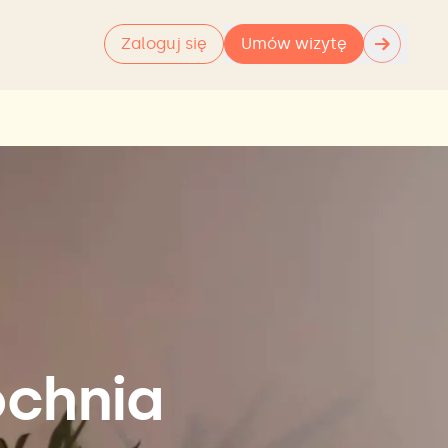
→
Zaloguj się
Umów wizytę
ochnia