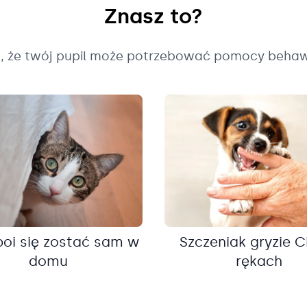
Znasz to?
k, że twój pupil może potrzebować pomocy behaw
boi się zostać sam w
Szczeniak gryzie C
domu
rękach