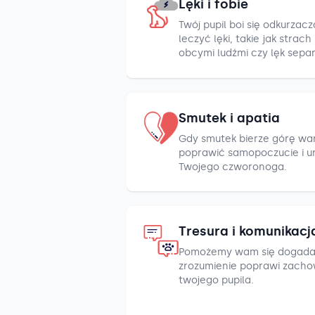
Lęki i fobie
Twój pupil boi się odkurza
leczyć lęki, takie jak strac
obcymi ludźmi czy lęk sepa
Smutek i apatia
Gdy smutek bierze górę war
poprawić samopoczucie i u
Twojego czworonoga.
Tresura i komunikacj
Pomożemy wam się dogada
zrozumienie poprawi zacho
twojego pupila.