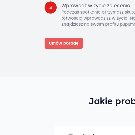
Wprowadź w życie zalecenia
3
Podczas spotkania otrzymasz skute
łatwością wprowadzisz w życie. No
znajdziesz na swoim profilu pupilm
Umów poradę
Jakie pro