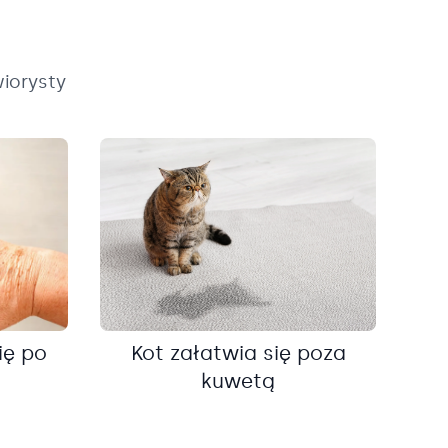
iorysty
ię po
Kot załatwia się poza
kuwetą