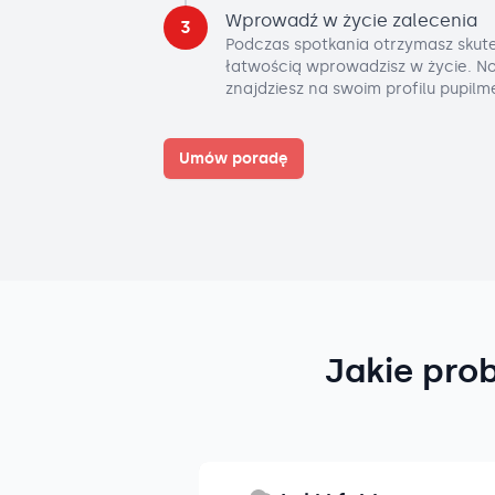
Wprowadź w życie zalecenia
3
Podczas spotkania otrzymasz skute
łatwością wprowadzisz w życie. No
znajdziesz na swoim profilu pupilm
Umów poradę
Jakie pro