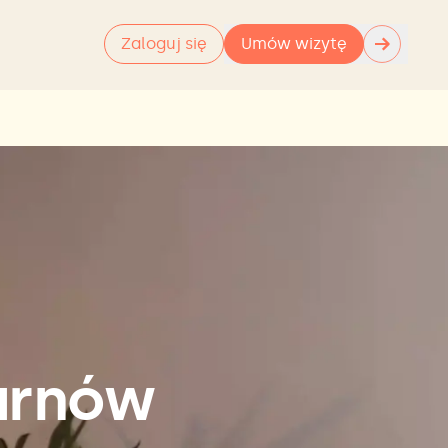
→
Zaloguj się
Umów wizytę
arnów