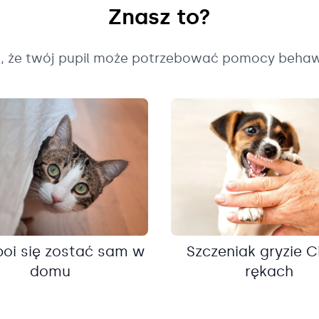
Znasz to?
k, że twój pupil może potrzebować pomocy behaw
boi się zostać sam w
Szczeniak gryzie C
domu
rękach