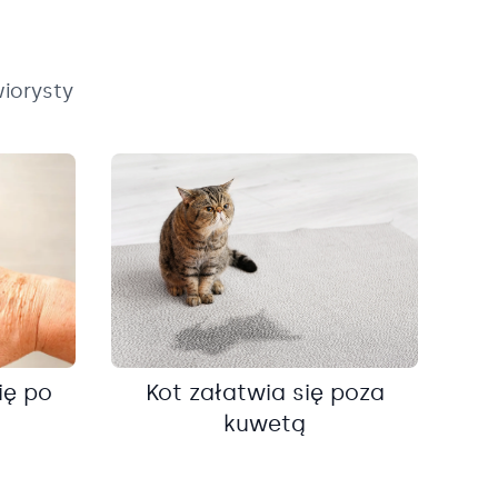
iorysty
ię po
Kot załatwia się poza
kuwetą