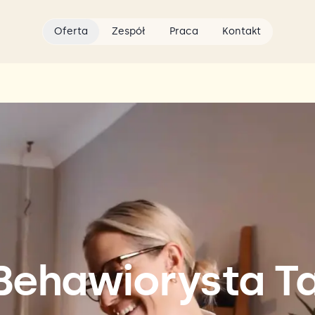
Oferta
Zespół
Praca
Kontakt
 Behawiorysta T