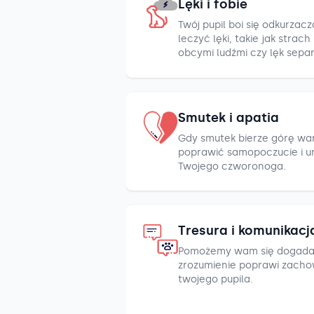
Lęki i fobie
Twój pupil boi się odkurza
leczyć lęki, takie jak strac
obcymi ludźmi czy lęk sepa
Smutek i apatia
Gdy smutek bierze górę war
poprawić samopoczucie i u
Twojego czworonoga.
Tresura i komunikacj
Pomożemy wam się dogada
zrozumienie poprawi zacho
twojego pupila.