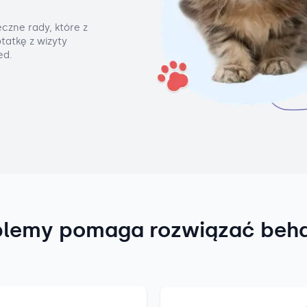
czne rady, które z
tatkę z wizyty
ed.
blemy pomaga rozwiązać beh