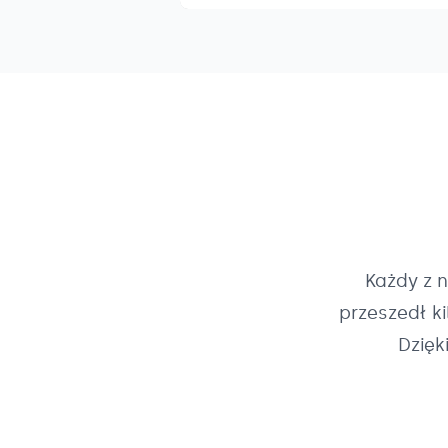
Każdy z 
przeszedł k
Dzięk