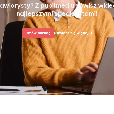
awiorysty? Z pupilmed umówisz wid
najlepszymi specjalistami!
Umów poradę
Dowiedz się więcej
→