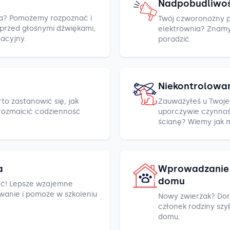
Nadpobudliwo
cza? Pomożemy rozpoznać i
Twój czworonożny pr
h przed głośnymi dźwiękami,
elektrownia? Znamy k
racyjny.
poradzić.
Niekontrolowa
to zastanowić się, jak
Zauważyłeś u Twoje
rozmaicić codzienność
uporczywie czynnośc
ścianę? Wiemy jak 
a
Wprowadzanie 
domu
ć! Lepsze wzajemne
wanie i pomoże w szkoleniu
Nowy zwierzak? Dor
członek rodziny szyb
domu.