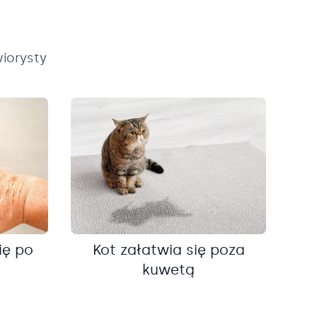
iorysty
ię po
Kot załatwia się poza
kuwetą