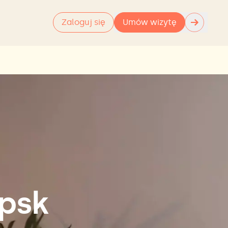
→
Zaloguj się
Umów wizytę
upsk