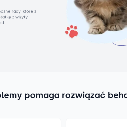
czne rady, które z
tatkę z wizyty
ed.
blemy pomaga rozwiązać beh