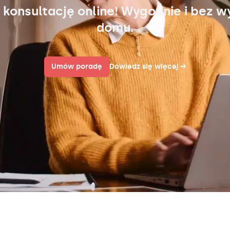
 konsultację online! Wygodnie i bez w
domu.
Umów poradę
Dowiedz się więcej
→