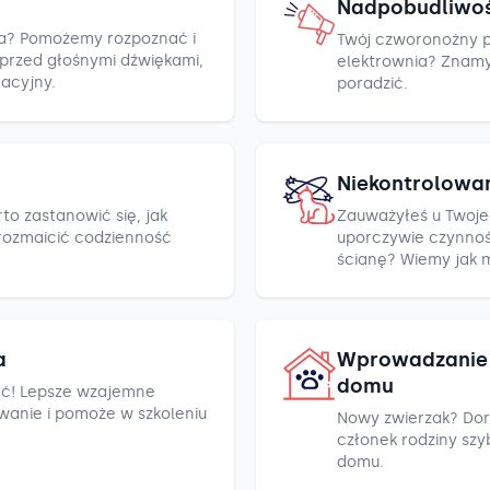
Nadpobudliwo
cza? Pomożemy rozpoznać i
Twój czworonożny pr
h przed głośnymi dźwiękami,
elektrownia? Znamy k
racyjny.
poradzić.
Niekontrolowa
to zastanowić się, jak
Zauważyłeś u Twoje
rozmaicić codzienność
uporczywie czynnośc
ścianę? Wiemy jak 
a
Wprowadzanie 
domu
ć! Lepsze wzajemne
wanie i pomoże w szkoleniu
Nowy zwierzak? Dor
członek rodziny szyb
domu.