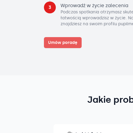
Wprowadź w życie zalecenia
3
Podczas spotkania otrzymasz skute
łatwością wprowadzisz w życie. No
znajdziesz na swoim profilu pupilm
Umów poradę
Jakie pro