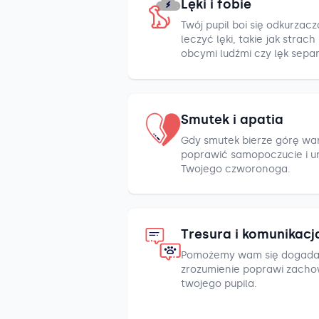
Lęki i fobie
Twój pupil boi się odkurza
leczyć lęki, takie jak strac
obcymi ludźmi czy lęk sepa
Smutek i apatia
Gdy smutek bierze górę war
poprawić samopoczucie i u
Twojego czworonoga.
Tresura i komunikacj
Pomożemy wam się dogada
zrozumienie poprawi zacho
twojego pupila.