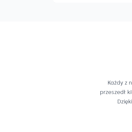
Każdy z 
przeszedł k
Dzięk