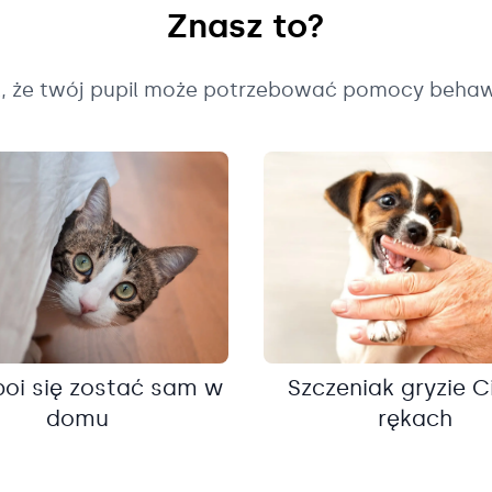
Znasz to?
k, że twój pupil może potrzebować pomocy behaw
boi się zostać sam w
Szczeniak gryzie C
domu
rękach