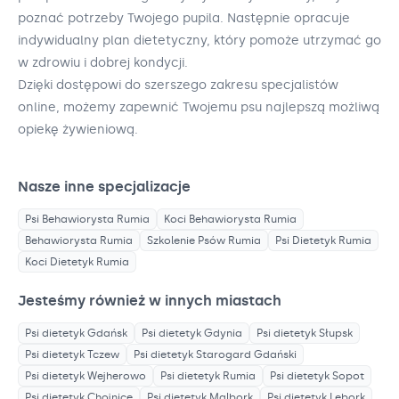
poznać potrzeby Twojego pupila. Następnie opracuje
indywidualny plan dietetyczny, który pomoże utrzymać go
w zdrowiu i dobrej kondycji.
Dzięki dostępowi do szerszego zakresu specjalistów
online, możemy zapewnić Twojemu psu najlepszą możliwą
opiekę żywieniową.
Nasze inne specjalizacje
Psi Behawiorysta
Rumia
Koci Behawiorysta
Rumia
Behawiorysta
Rumia
Szkolenie Psów
Rumia
Psi Dietetyk
Rumia
Koci Dietetyk
Rumia
Jesteśmy również w innych miastach
Psi dietetyk
Gdańsk
Psi dietetyk
Gdynia
Psi dietetyk
Słupsk
Psi dietetyk
Tczew
Psi dietetyk
Starogard Gdański
Psi dietetyk
Wejherowo
Psi dietetyk
Rumia
Psi dietetyk
Sopot
Psi dietetyk
Chojnice
Psi dietetyk
Malbork
Psi dietetyk
Lębork