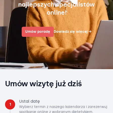
najlepszych specjalistów
online!
Umów poradę
Dowiedz się więcej
→
Umów wizytę już dziś
Ustal datę
1
Wybierz termin z naszego kalendarza i zarezerwuj
spotkanie online z wybranym dietetykiem.