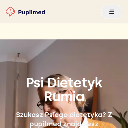
Psi Dietetyk
Rumia
Szukasz Psiego dietetyka? Z
pupilmed znajdziesz