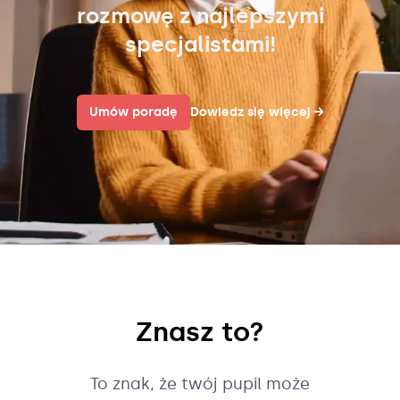
rozmowę z najlepszymi
specjalistami!
Umów poradę
Dowiedz się więcej
→
Znasz to?
To znak, że twój pupil może