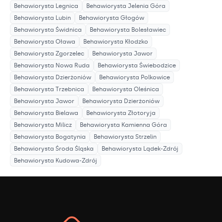
Behawiorysta
Legnica
Behawiorysta
Jelenia Góra
Behawiorysta
Lubin
Behawiorysta
Głogów
Behawiorysta
Świdnica
Behawiorysta
Bolesławiec
Behawiorysta
Oława
Behawiorysta
Kłodzko
Behawiorysta
Zgorzelec
Behawiorysta
Jawor
Behawiorysta
Nowa Ruda
Behawiorysta
Świebodzice
Behawiorysta
Dzierżoniów
Behawiorysta
Polkowice
Behawiorysta
Trzebnica
Behawiorysta
Oleśnica
Behawiorysta
Jawor
Behawiorysta
Dzierżoniów
Behawiorysta
Bielawa
Behawiorysta
Złotoryja
Behawiorysta
Milicz
Behawiorysta
Kamienna Góra
Behawiorysta
Bogatynia
Behawiorysta
Strzelin
Behawiorysta
Środa Śląska
Behawiorysta
Lądek-Zdrój
Behawiorysta
Kudowa-Zdrój