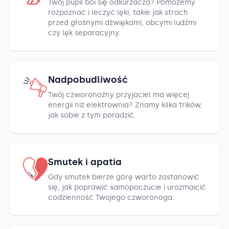
Twój pupil boi się odkurzacza? Pomożemy
rozpoznać i leczyć lęki, takie jak strach
przed głośnymi dźwiękami, obcymi ludźmi
czy lęk separacyjny.
Nadpobudliwość
Twój czworonożny przyjaciel ma więcej
energii niż elektrownia? Znamy kilka trików,
jak sobie z tym poradzić.
Smutek i apatia
Gdy smutek bierze górę warto zastanowić
się, jak poprawić samopoczucie i urozmaicić
codzienność Twojego czworonoga.