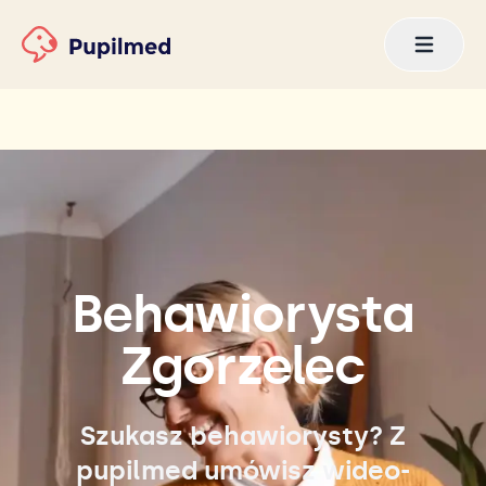
Behawiorysta
Zgorzelec
Szukasz behawiorysty? Z
pupilmed umówisz wideo-