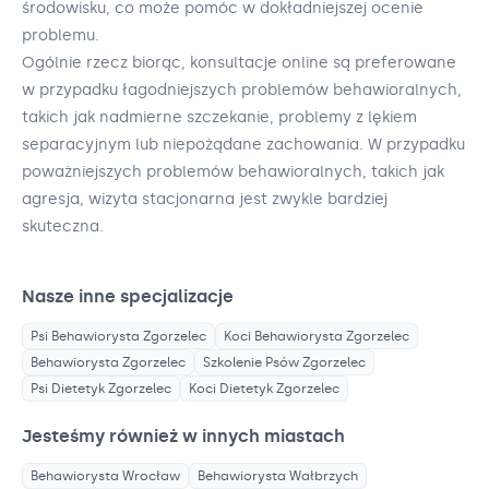
środowisku, co może pomóc w dokładniejszej ocenie
problemu.
Ogólnie rzecz biorąc, konsultacje online są preferowane
w przypadku łagodniejszych problemów behawioralnych,
takich jak nadmierne szczekanie, problemy z lękiem
separacyjnym lub niepożądane zachowania. W przypadku
poważniejszych problemów behawioralnych, takich jak
agresja, wizyta stacjonarna jest zwykle bardziej
skuteczna.
Nasze inne specjalizacje
Psi Behawiorysta
Zgorzelec
Koci Behawiorysta
Zgorzelec
Behawiorysta
Zgorzelec
Szkolenie Psów
Zgorzelec
Psi Dietetyk
Zgorzelec
Koci Dietetyk
Zgorzelec
Jesteśmy również w innych miastach
Behawiorysta
Wrocław
Behawiorysta
Wałbrzych