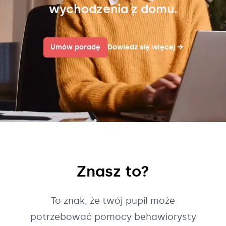
wychodzenia z domu.
Umów poradę
Dowiedz się więcej
→
Znasz to?
To znak, że twój pupil może
potrzebować pomocy behawiorysty