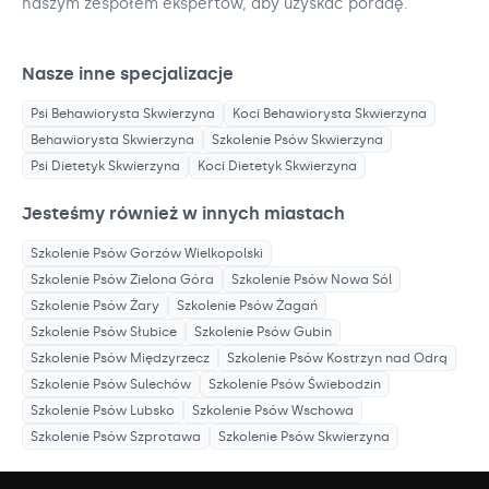
naszym zespołem ekspertów, aby uzyskać poradę.
Nasze inne specjalizacje
Psi Behawiorysta
Skwierzyna
Koci Behawiorysta
Skwierzyna
Behawiorysta
Skwierzyna
Szkolenie Psów
Skwierzyna
Psi Dietetyk
Skwierzyna
Koci Dietetyk
Skwierzyna
Jesteśmy również w innych miastach
Szkolenie Psów
Gorzów Wielkopolski
Szkolenie Psów
Zielona Góra
Szkolenie Psów
Nowa Sól
Szkolenie Psów
Żary
Szkolenie Psów
Żagań
Szkolenie Psów
Słubice
Szkolenie Psów
Gubin
Szkolenie Psów
Międzyrzecz
Szkolenie Psów
Kostrzyn nad Odrą
Szkolenie Psów
Sulechów
Szkolenie Psów
Świebodzin
Szkolenie Psów
Lubsko
Szkolenie Psów
Wschowa
Szkolenie Psów
Szprotawa
Szkolenie Psów
Skwierzyna