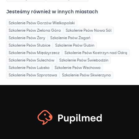
Jesteśmy również w innych miastach
Szkolenie Psów
Gorzów Wielkopolski
Szkolenie Psów
Zielona Góra
Szkolenie Psów
Nowa Sól
Szkolenie Psów
Żary
Szkolenie Psów
Żagań
Szkolenie Psów
Słubice
Szkolenie Psów
Gubin
Szkolenie Psów
Międzyrzecz
Szkolenie Psów
Kostrzyn nad Odrą
Szkolenie Psów
Sulechów
Szkolenie Psów
Świebodzin
Szkolenie Psów
Lubsko
Szkolenie Psów
Wschowa
Szkolenie Psów
Szprotawa
Szkolenie Psów
Skwierzyna