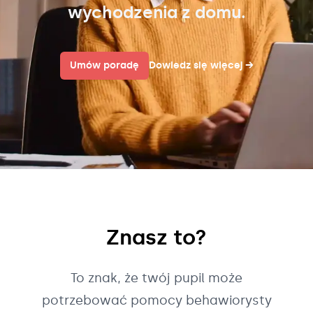
wychodzenia z domu.
Umów poradę
Dowiedz się więcej
→
Znasz to?
To znak, że twój pupil może
potrzebować pomocy behawiorysty